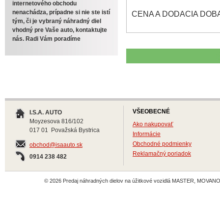
internetového obchodu
nenachádza, prípadne si nie ste istí
CENA A DODACIA DOBA 
tým, či je vybraný náhradný diel
vhodný pre Vaše auto, kontaktujte
nás. Radi Vám poradíme
VŠEOBECNÉ
I.S.A. AUTO
Moyzesova 816/102
Ako nakupovať
017 01 Považská Bystrica
Informácie
Obchodné podmienky
obchod@isaauto.sk
Reklamačný poriadok
0914 238 482
© 2026 Predaj náhradných dielov na úžitkové vozidlá MASTER, MOVANO