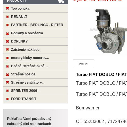
PRODUKTY
Top ponuka
RENAULT
PARTNER - BERLINGO - RIFTER
Podlahy a obloženia
DOPLNKY
Zaistenie nákladu
motory,bloky motorov...
POPIS
Bočné, strešné okná ...
Turbo FIAT DOBLO / FIA
Strešné nosiče
Turbo FIAT DOBLO / FI
Strešné ventilátory...
SPRINTER 2006--
Turbo FIAT DOBLO / FI
FORD TRANSIT
Borgwarner
Pokiaľ sa Vami požadovaný
OE 55233062 , 71724740
náhradný diel na stránkach