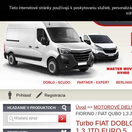
0914 238 482
Zákaznícka linka
Tieto internetové stránky používajú k poskytovaniu služieb, personaliz
súh
Prihlásiť
Registrácia
Úvod
>>
MOTOROVÉ DIEL
HĽADANIE V PRODUKTOCH
FIORINO / FIAT QUBO 1,3
Turbo FIAT DOBLO
1,3 JTD EURO 5