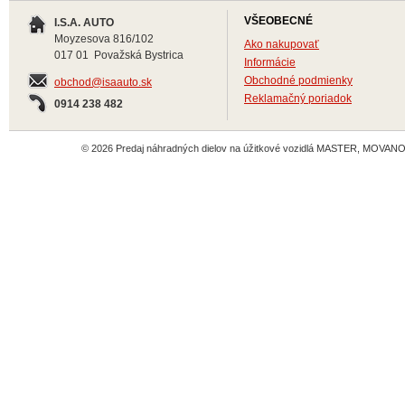
VŠEOBECNÉ
I.S.A. AUTO
Moyzesova 816/102
Ako nakupovať
017 01 Považská Bystrica
Informácie
Obchodné podmienky
obchod@isaauto.sk
Reklamačný poriadok
0914 238 482
© 2026 Predaj náhradných dielov na úžitkové vozidlá MASTER, MOVANO