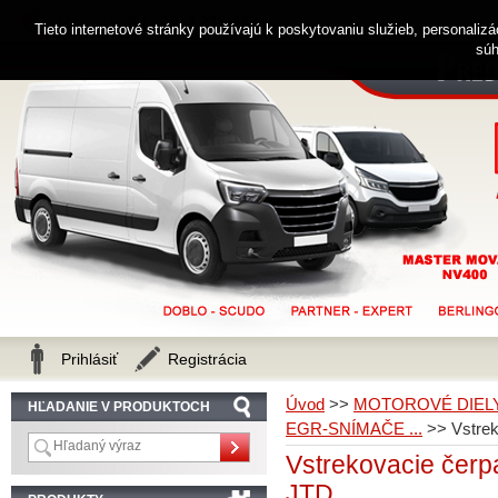
0914 238 482
Zákaznícka linka
Tieto internetové stránky používajú k poskytovaniu služieb, personaliz
súh
Prihlásiť
Registrácia
Úvod
>>
MOTOROVÉ DIEL
HĽADANIE V PRODUKTOCH
EGR-SNÍMAČE ...
>>
Vstre
Vstrekovacie čer
JTD