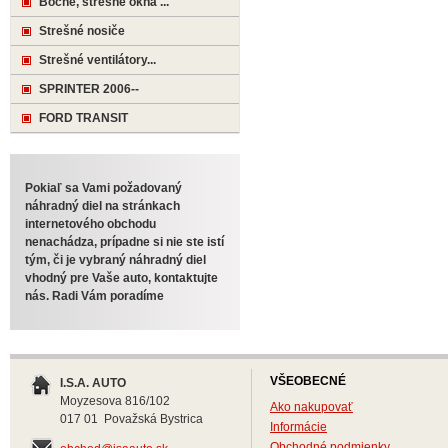
Bočné, strešné okná ...
Strešné nosiče
Strešné ventilátory...
SPRINTER 2006--
FORD TRANSIT
Pokiaľ sa Vami požadovaný
náhradný diel na stránkach
internetového obchodu
nenachádza, prípadne si nie ste istí
tým, či je vybraný náhradný diel
vhodný pre Vaše auto, kontaktujte
nás. Radi Vám poradíme
VŠEOBECNÉ
I.S.A. AUTO
Moyzesova 816/102
Ako nakupovať
017 01 Považská Bystrica
Informácie
Obchodné podmienky