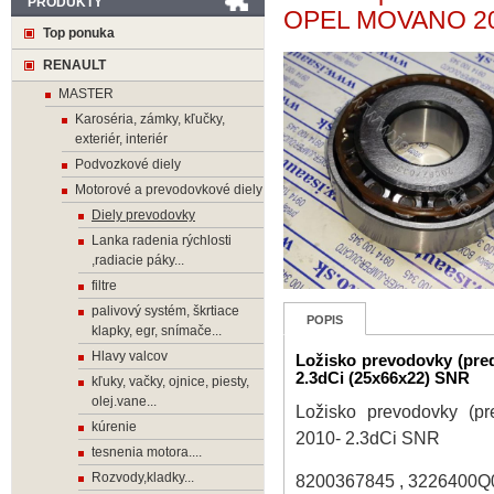
PRODUKTY
OPEL MOVANO 201
Top ponuka
RENAULT
MASTER
Karoséria, zámky, kľučky,
exteriér, interiér
Podvozkové diely
Motorové a prevodovkové diely
Diely prevodovky
Lanka radenia rýchlosti
,radiacie páky...
filtre
palivový systém, škrtiace
POPIS
klapky, egr, snímače...
Hlavy valcov
Ložisko prevodovky (p
2.3dCi (25x66x22) SNR
kľuky, vačky, ojnice, piesty,
olej.vane...
Ložisko prevodovky 
kúrenie
2010- 2.3dCi SNR
tesnenia motora....
Rozvody,kladky...
8200367845 , 3226400Q