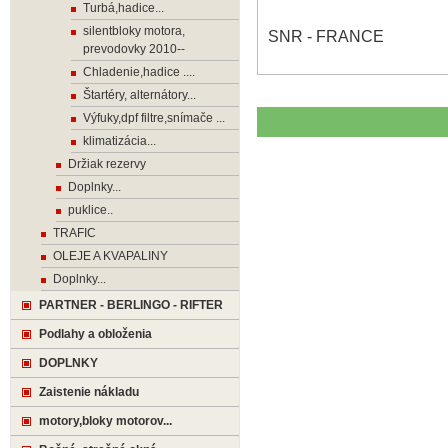
Turbá,hadice...
silentbloky motora,
SNR - FRANCE
prevodovky 2010--
Chladenie,hadice ....
Štartéry, alternátory...
Výfuky,dpf filtre,snímače ...
klimatizácia...
Držiak rezervy
Doplnky...
puklice..
TRAFIC
OLEJE A KVAPALINY
Doplnky...
PARTNER - BERLINGO - RIFTER
Podlahy a obloženia
DOPLNKY
Zaistenie nákladu
motory,bloky motorov...