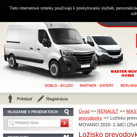
0914 238 482
Zákaznícka linka
Tieto internetové stránky používajú k poskytovaniu služieb, personaliz
súh
Prihlásiť
Registrácia
Úvod
>>
RENAULT
>>
MAS
HĽADANIE V PRODUKTOCH
prevodovky
>>
Ložisko pre
MOVANO 2010- 2.3dCi (25x
Ložisko prevodo