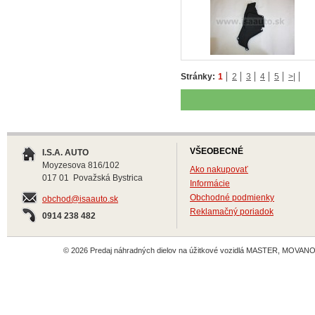
Stránky:
1
2
3
4
5
>|
VŠEOBECNÉ
I.S.A. AUTO
Moyzesova 816/102
Ako nakupovať
017 01 Považská Bystrica
Informácie
Obchodné podmienky
obchod@isaauto.sk
Reklamačný poriadok
0914 238 482
© 2026 Predaj náhradných dielov na úžitkové vozidlá MASTER, MOVANO