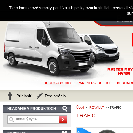
0914 238 482
Zákaznícka linka
Tieto internetové stránky používajú k poskytovaniu služieb, personaliz
súh
Prihlásiť
Registrácia
Úvod
>>
RENAULT
>>
TRAFIC
HĽADANIE V PRODUKTOCH
TRAFIC