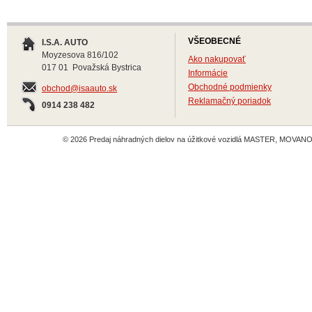
VŠEOBECNÉ
I.S.A. AUTO
Moyzesova 816/102
Ako nakupovať
017 01 Považská Bystrica
Informácie
Obchodné podmienky
obchod@isaauto.sk
Reklamačný poriadok
0914 238 482
© 2026 Predaj náhradných dielov na úžitkové vozidlá MASTER, MOVANO