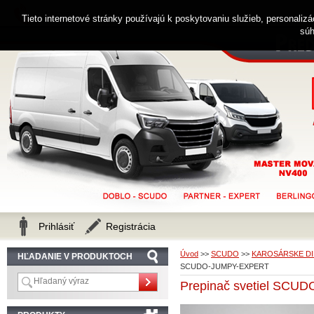
0914 238 482
Zákaznícka linka
Tieto internetové stránky používajú k poskytovaniu služieb, personaliz
súh
Prihlásiť
Registrácia
Úvod
>>
SCUDO
>>
KAROSÁRSKE DI
HĽADANIE V PRODUKTOCH
SCUDO-JUMPY-EXPERT
Prepinač svetiel SC