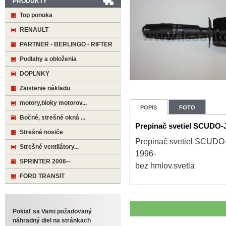
PRODUKTY
Top ponuka
RENAULT
PARTNER - BERLINGO - RIFTER
Podlahy a obloženia
DOPLNKY
Zaistenie nákladu
motory,bloky motorov...
POPIS
FOTO
Bočné, strešné okná ...
Prepinač svetiel SCUD
Strešné nosiče
Prepinač svetiel SCU
Strešné ventilátory...
1996-
SPRINTER 2006--
bez hmlov.svetla
FORD TRANSIT
Pokiaľ sa Vami požadovaný
náhradný diel na stránkach