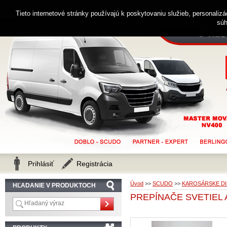
0914 238 482
Zákaznícka linka
Tieto internetové stránky používajú k poskytovaniu služieb, personaliz
súh
Prihlásiť
Registrácia
Úvod
>>
SCUDO
>>
KAROSÁRSKE DI
HĽADANIE V PRODUKTOCH
PREPÍNAČE SVETIEL