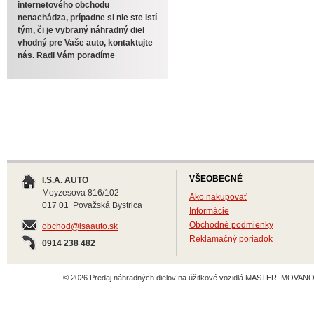
internetového obchodu
nenachádza, prípadne si nie ste istí
tým, či je vybraný náhradný diel
vhodný pre Vaše auto, kontaktujte
nás. Radi Vám poradíme
VŠEOBECNÉ
I.S.A. AUTO
Moyzesova 816/102
Ako nakupovať
017 01 Považská Bystrica
Informácie
Obchodné podmienky
obchod@isaauto.sk
Reklamačný poriadok
0914 238 482
© 2026 Predaj náhradných dielov na úžitkové vozidlá MASTER, MOVANO