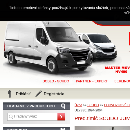
0914 238 482
Zákaznícka linka
Tieto internetové stránky používajú k poskytovaniu služieb, personaliz
súh
Prihlásiť
Registrácia
Úvod
>>
SCUDO
>>
PODVOZKOVÉ D
HĽADANIE V PRODUKTOCH
ULYSSE 1994-2004
Pred.tlmič SCUDO-JU