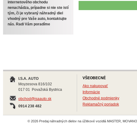
internetového obchodu
nenachádza, prípadne si nie ste istí
tým, či je vybraný náhradný diel
vhodný pre Vaše auto, kontaktujte
nás. Radi Vám poradíme
VŠEOBECNÉ
I.S.A. AUTO
Moyzesova 816/102
Ako nakupovať
017 01 Považská Bystrica
Informácie
Obchodné podmienky
obchod@isaauto.sk
Reklamačný poriadok
0914 238 482
© 2026 Predaj náhradných dielov na úžitkové vozidlá MASTER, MOVANO