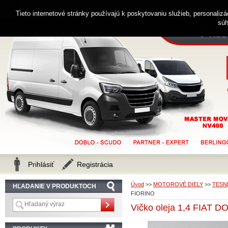
0914 238 482
Zákaznícka linka
Tieto internetové stránky používajú k poskytovaniu služieb, personaliz
súh
Prihlásiť
Registrácia
Úvod
>>
MOTOROVÉ DIELY
>>
TESNE
HĽADANIE V PRODUKTOCH
FIORINO
Vičko oleja 1,4 FIAT