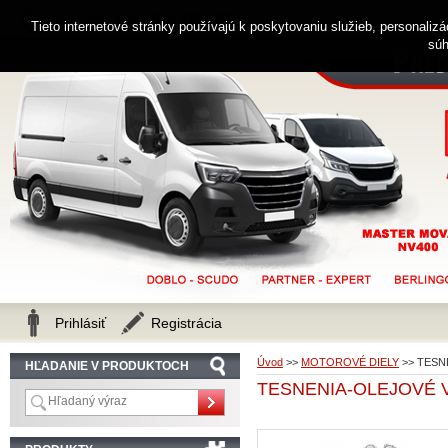
0914 238 482
Zákaznícka linka
Tieto internetové stránky používajú k poskytovaniu služieb, personaliz
súh
Prihlásiť
Registrácia
Úvod
>>
MOTOROVÉ DIELY
>>
TESNE
HĽADANIE V PRODUKTOCH
TESNENIA-OLEJOVÉ V