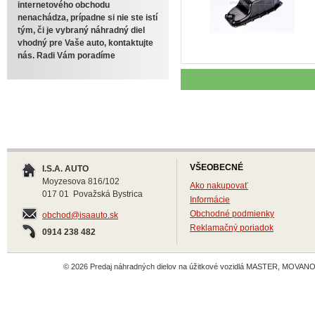
internetového obchodu
nenachádza, prípadne si nie ste istí
tým, či je vybraný náhradný diel
vhodný pre Vaše auto, kontaktujte
nás. Radi Vám poradíme
VŠEOBECNÉ
I.S.A. AUTO
Moyzesova 816/102
Ako nakupovať
017 01 Považská Bystrica
Informácie
Obchodné podmienky
obchod@isaauto.sk
Reklamačný poriadok
0914 238 482
© 2026 Predaj náhradných dielov na úžitkové vozidlá MASTER, MOVANO