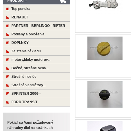
PRODUKTY
Top ponuka
RENAULT
PARTNER - BERLINGO - RIFTER
Podlahy a obloženia
DOPLNKY
Zaistenie nákladu
motory,bloky motorov...
Bočné, strešné okná ...
Strešné nosiče
Strešné ventilátory...
SPRINTER 2006--
FORD TRANSIT
Pokiaľ sa Vami požadovaný
náhradný diel na stránkach