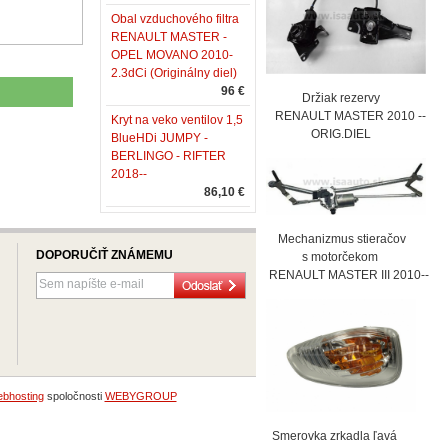
Obal vzduchového filtra
RENAULT MASTER -
OPEL MOVANO 2010-
2.3dCi (Originálny diel)
96 €
Držiak rezervy
RENAULT MASTER 2010 --
Kryt na veko ventilov 1,5
ORIG.DIEL
BlueHDi JUMPY -
BERLINGO - RIFTER
2018--
86,10 €
Mechanizmus stieračov
DOPORUČIŤ ZNÁMEMU
s motorčekom
RENAULT MASTER III 2010--
bhosting
spoločnosti
WEBYGROUP
Smerovka zrkadla ľavá