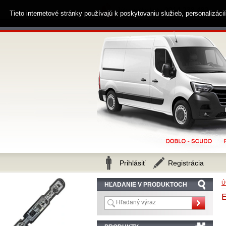
0914 238 482
Zákaznícka linka
Tieto internetové stránky používajú k poskytovaniu služieb, personalizác
Prihlásiť
Registrácia
Ú
HĽADANIE V PRODUKTOCH