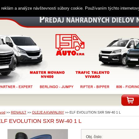
ií reklám a analýze návštevnosti súbory cookie. Používaním týchto interneto
vod
>>
RENAULT
>>
OLEJE A KVAPALINY
>>
ELF EVOLUTION SXR 5W-40 1 L
ELF EVOLUTION SXR 5W-40 1 L
Obj. čislo: