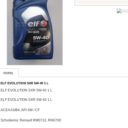
POPIS
ELF EVOLUTION SXR 5W-40 1 L
ELF EVOLUTION SXR 5W-40 1 L
ELF EVOLUTION SXR 5W-40 1 L
ACEA A3/B4, API SM / CF
Schválenia: Renault RM0710, RN0700