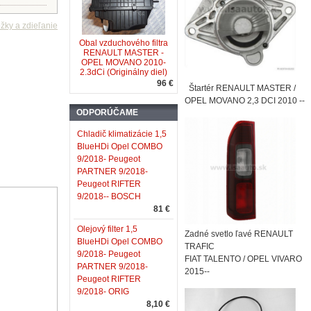
Obal vzduchového filtra
RENAULT MASTER -
OPEL MOVANO 2010-
2.3dCi (Originálny diel)
96 €
Štartér RENAULT MASTER /
OPEL MOVANO 2,3 DCI 2010 --
ODPORÚČAME
Chladič klimatizácie 1,5
BlueHDi Opel COMBO
9/2018- Peugeot
PARTNER 9/2018-
Peugeot RIFTER
9/2018-- BOSCH
81 €
Olejový filter 1,5
Zadné svetlo ľavé RENAULT
BlueHDi Opel COMBO
TRAFIC
9/2018- Peugeot
FIAT TALENTO / OPEL VIVARO
PARTNER 9/2018-
2015--
Peugeot RIFTER
9/2018- ORIG
8,10 €