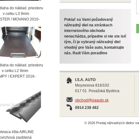
laha do náklad. priestoru
celku L3 9mm
STER / MOVANO 2010-
Pokiaľ sa Vami požadovaný
náhradný diel na stránkach
internetového obchodu
nenachádza, prípadne si nie ste istí
tým, či je vybraný náhradný diel
vhodný pre Vaše auto, kontaktujte
nás. Radi Vám poradíme
laha do náklad. priestoru
celku L2 9mm
MPY / EXPERT 2016-
I.S.A. AUTO
Moyzesova 816/102
017 01 Považská Bystrica
obchod@isaauto.sk
0914 238 482
© 2026 Predaj náhradných dielov 
viaca lišta AIRLINE
vrchová zaoblená