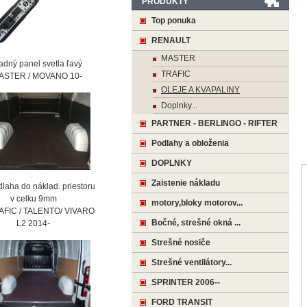
PRODUKTY
Top ponuka
RENAULT
MASTER
ný panel svetla ľavý
TRAFIC
STER / MOVANO 10-
OLEJE A KVAPALINY
Doplnky...
PARTNER - BERLINGO - RIFTER
Podlahy a obloženia
DOPLNKY
Zaistenie nákladu
laha do náklad. priestoru
 celku 9mm
motory,bloky motorov...
AFIC / TALENTO/ VIVARO
Bočné, strešné okná ...
2 2014-
Strešné nosiče
Strešné ventilátory...
SPRINTER 2006--
FORD TRANSIT