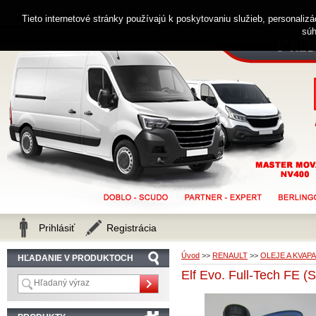
0914 238 482
Zákaznícka linka
Tieto internetové stránky používajú k poskytovaniu služieb, personaliz
súh
Prihlásiť
Registrácia
Úvod
>>
RENAULT
>>
OLEJE A KVAPA
HĽADANIE V PRODUKTOCH
Elf Evo. Full-Tech FE (