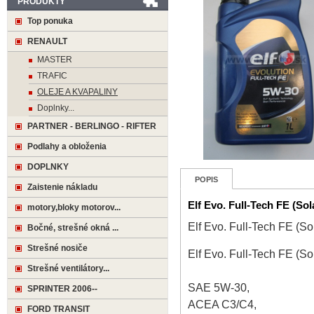
PRODUKTY
Top ponuka
RENAULT
MASTER
TRAFIC
OLEJE A KVAPALINY
Doplnky...
PARTNER - BERLINGO - RIFTER
Podlahy a obloženia
DOPLNKY
POPIS
Zaistenie nákladu
Elf Evo. Full-Tech FE (So
motory,bloky motorov...
Elf Evo. Full-Tech FE (S
Bočné, strešné okná ...
Strešné nosiče
Elf Evo. Full-Tech FE (S
Strešné ventilátory...
SAE 5W-30,
SPRINTER 2006--
ACEA C3/C4,
FORD TRANSIT