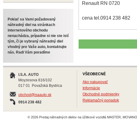
Renault RN 0720
cena tel.0914 238 482
Pokiaľ sa Vami požadovaný
náhradný diel na stránkach
internetového obchodu
nenachádza, prípadne si nie ste istí
tým, či je vybraný náhradný diel
vhodný pre Vaše auto, kontaktujte
nás. Radi Vám poradíme
VŠEOBECNÉ
I.S.A. AUTO
Moyzesova 816/102
Ako nakupovať
017 01 Považská Bystrica
Informácie
Obchodné podmienky
obchod@isaauto.sk
Reklamačný poriadok
0914 238 482
© 2026 Predaj náhradných dielov na úžitkové vozidlá MASTER, MOVANO