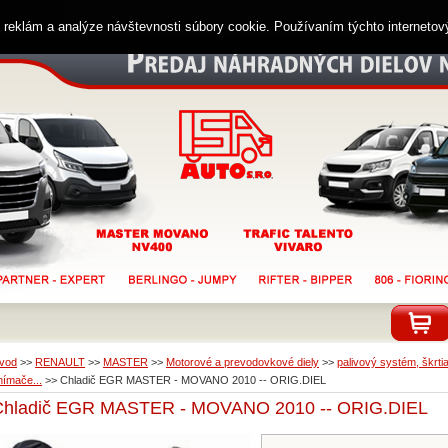
ií reklám a analýze návštevnosti súbory cookie. Používaním týchto interneto
vod
>>
RENAULT
>>
MASTER
>>
Motorové a prevodovkové diely
>>
palivový systém, škrtia
nímače...
>>
Chladič EGR MASTER - MOVANO 2010 -- ORIG.DIEL
Chladič EGR MASTER - MOVANO 2010 -- ORIG.DIEL