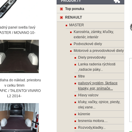
PRODUKTY
Top ponuka
RENAULT
MASTER
ný panel svetla ľavý
Karoséria, zámky, kľučky,
STER / MOVANO 10-
exteriér, interiér
Podvozkové diely
Motorové a prevodovkové diely
Diely prevodovky
Lanka radenia rýchlosti
,radiacie páky...
filtre
laha do náklad. priestoru
palivový systém, škrtiace
 celku 9mm
klapky, egr, snímače...
AFIC / TALENTO/ VIVARO
Hlavy valcov
2 2014-
kľuky, vačky, ojnice, piesty,
olej.vane...
kúrenie
tesnenia motora....
Rozvody,kladky...