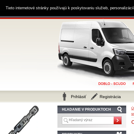
0914 238 482
Zákaznícka linka
Tieto internetové stránky používajú k poskytovaniu služieb, personalizác
Prihlásiť
Registrácia
Ú
HĽADANIE V PRODUKTOCH
s