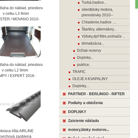
Turbá,hadice...
laha do náklad. priestoru
silentbloky motora,
celku L3 9mm
prevodovky 2010--
STER / MOVANO 2010-
Chladenie,hadice ....
Štartéry, alternátory...
Výfuky,dpf filtre,snímače ...
klimatizácia...
Držiak rezervy
Doplnky...
laha do náklad. priestoru
puklice..
celku L2 9mm
TRAFIC
MPY / EXPERT 2016-
OLEJE A KVAPALINY
Doplnky...
PARTNER - BERLINGO - RIFTER
Podlahy a obloženia
DOPLNKY
Zaistenie nákladu
motory,bloky motorov...
viaca lišta AIRLINE
vrchová zaoblená