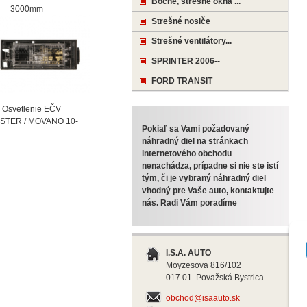
Bočné, strešné okná ...
000mm
Strešné nosiče
Strešné ventilátory...
SPRINTER 2006--
FORD TRANSIT
vetlenie EČV
STER / MOVANO 10-
Pokiaľ sa Vami požadovaný
náhradný diel na stránkach
internetového obchodu
nenachádza, prípadne si nie ste istí
tým, či je vybraný náhradný diel
vhodný pre Vaše auto, kontaktujte
nás. Radi Vám poradíme
I.S.A. AUTO
Moyzesova 816/102
017 01 Považská Bystrica
obchod@isaauto.sk