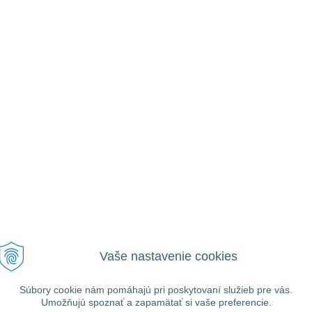
Vaše nastavenie cookies
VŠEOBECNÉ
UŽITOČNÉ
Ako nakupovať
Prihlásiť
Informácie
Registrácia
Súbory cookie nám pomáhajú pri poskytovaní služieb pre vás.
Obchodné podmienky
Umožňujú spoznať a zapamätať si vaše preferencie.
Zabudnuté heslo