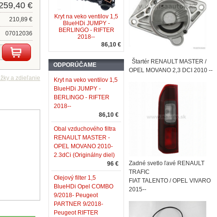
259,40 €
Kryt na veko ventilov 1,5
210,89 €
BlueHDi JUMPY -
BERLINGO - RIFTER
07012036
2018--
86,10 €
Štartér RENAULT MASTER /
ODPORÚČAME
OPEL MOVANO 2,3 DCI 2010 --
Kryt na veko ventilov 1,5
BlueHDi JUMPY -
BERLINGO - RIFTER
2018--
86,10 €
Obal vzduchového filtra
RENAULT MASTER -
OPEL MOVANO 2010-
2.3dCi (Originálny diel)
Zadné svetlo ľavé RENAULT
96 €
TRAFIC
Olejový filter 1,5
FIAT TALENTO / OPEL VIVARO
BlueHDi Opel COMBO
2015--
9/2018- Peugeot
PARTNER 9/2018-
Peugeot RIFTER