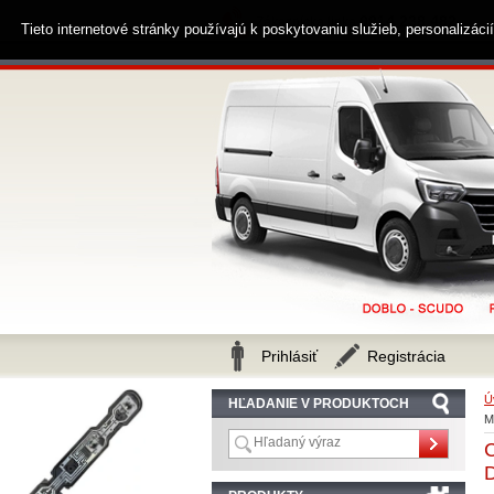
0914 238 482
Zákaznícka linka
Tieto internetové stránky používajú k poskytovaniu služieb, personalizác
Prihlásiť
Registrácia
Ú
HĽADANIE V PRODUKTOCH
M