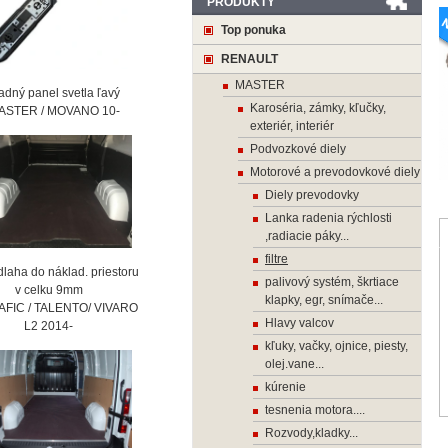
PRODUKTY
Top ponuka
RENAULT
MASTER
ný panel svetla ľavý
Karoséria, zámky, kľučky,
STER / MOVANO 10-
exteriér, interiér
Podvozkové diely
Motorové a prevodovkové diely
Diely prevodovky
Lanka radenia rýchlosti
,radiacie páky...
filtre
laha do náklad. priestoru
palivový systém, škrtiace
 celku 9mm
klapky, egr, snímače...
AFIC / TALENTO/ VIVARO
Hlavy valcov
2 2014-
kľuky, vačky, ojnice, piesty,
olej.vane...
kúrenie
tesnenia motora....
Rozvody,kladky...