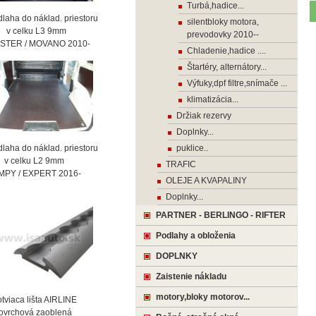
Turbá,hadice...
laha do náklad. priestoru
silentbloky motora,
celku L3 9mm
prevodovky 2010--
STER / MOVANO 2010-
Chladenie,hadice ....
Štartéry, alternátory...
Výfuky,dpf filtre,snímače ...
klimatizácia...
Držiak rezervy
Doplnky...
laha do náklad. priestoru
puklice..
celku L2 9mm
TRAFIC
MPY / EXPERT 2016-
OLEJE A KVAPALINY
Doplnky...
PARTNER - BERLINGO - RIFTER
Podlahy a obloženia
DOPLNKY
Zaistenie nákladu
motory,bloky motorov...
viaca lišta AIRLINE
vrchová zaoblená