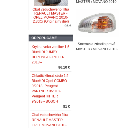
MASTER / MOVANO 2010-
Obal vzduchového filtra
RENAULT MASTER -
OPEL MOVANO 2010-
2.3dCi (Originálny diel)
96 €
ODPORÚČAME
Smerovka zrkadla pravá
Kryt na veko ventilov 1,5
MASTER / MOVANO 2010-
BlueHDi JUMPY -
BERLINGO - RIFTER
2018--
86,10 €
Chladič klimatizácie 1,5
BlueHDi Opel COMBO
9/2018- Peugeot
PARTNER 9/2018-
Peugeot RIFTER
9/2018-- BOSCH
81 €
Obal vzduchového filtra
RENAULT MASTER -
OPEL MOVANO 2010-