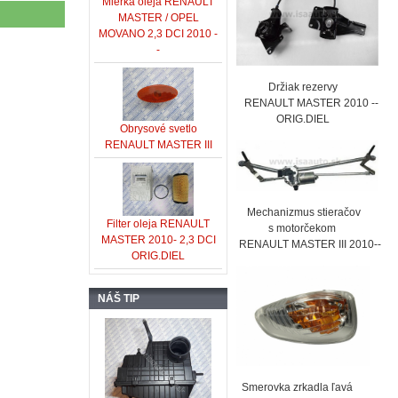
Mierka oleja RENAULT
MASTER / OPEL
MOVANO 2,3 DCI 2010 -
-
Držiak rezervy
RENAULT MASTER 2010 --
ORIG.DIEL
Obrysové svetlo
RENAULT MASTER III
Mechanizmus stieračov
Filter oleja RENAULT
s motorčekom
MASTER 2010- 2,3 DCI
RENAULT MASTER III 2010--
ORIG.DIEL
NÁŠ TIP
Smerovka zrkadla ľavá