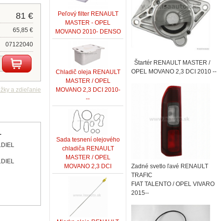
Peľový filter RENAULT
81 €
MASTER - OPEL
65,85 €
MOVANO 2010- DENSO
07122040
Štartér RENAULT MASTER /
OPEL MOVANO 2,3 DCI 2010 --
Chladič oleja RENAULT
MASTER / OPEL
MOVANO 2,3 DCI 2010-
--
L
Sada tesnení olejového
.DIEL
chladiča RENAULT
MASTER / OPEL
.DIEL
MOVANO 2,3 DCI
Zadné svetlo ľavé RENAULT
TRAFIC
FIAT TALENTO / OPEL VIVARO
2015--