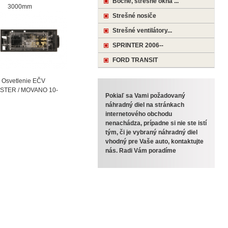
Bočné, strešné okná ...
000mm
Strešné nosiče
Strešné ventilátory...
SPRINTER 2006--
FORD TRANSIT
vetlenie EČV
STER / MOVANO 10-
Pokiaľ sa Vami požadovaný
náhradný diel na stránkach
internetového obchodu
nenachádza, prípadne si nie ste istí
tým, či je vybraný náhradný diel
vhodný pre Vaše auto, kontaktujte
nás. Radi Vám poradíme