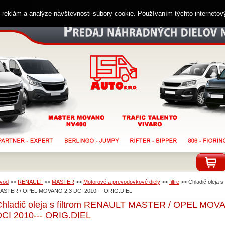
ií reklám a analýze návštevnosti súbory cookie. Používaním týchto interneto
vod
>>
RENAULT
>>
MASTER
>>
Motorové a prevodovkové diely
>>
filtre
>>
Chladič oleja 
ASTER / OPEL MOVANO 2,3 DCI 2010--- ORIG.DIEL
Chladič oleja s filtrom RENAULT MASTER / OPEL MOV
DCI 2010--- ORIG.DIEL