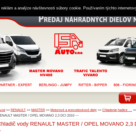
ií reklám a analýze návštevnosti súbory cookie. Používaním týchto interneto
vod
>>
RENAULT
>>
MASTER
>>
Motorové a prevodovkové diely
>>
Chladenie,hadice ....
>
ENAULT MASTER / OPEL MOVANO 2,3 DCI 2010 ---
Chladič vody RENAULT MASTER / OPEL MOVANO 2,3 D
-