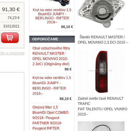
91,30 €
Kryt na veko ventilov 1,5
BlueHDi JUMPY -
74,23 €
BERLINGO - RIFTER
2018--
31012021
86,10 €
Štartér RENAULT MASTER /
ODPORÚČAME
OPEL MOVANO 2,3 DCI 2010 --
Obal vzduchového filtra
RENAULT MASTER -
OPEL MOVANO 2010-
2.3dCi (Originálny diel)
96 €
Kryt na veko ventilov 1,5
BlueHDi JUMPY -
BERLINGO - RIFTER
2018--
Zadné svetlo ľavé RENAULT
86,10 €
TRAFIC
Olejový filter 1,5
FIAT TALENTO / OPEL VIVARO
BlueHDi Opel COMBO
2015--
9/2018- Peugeot
PARTNER 9/2018-
Peugeot RIFTER