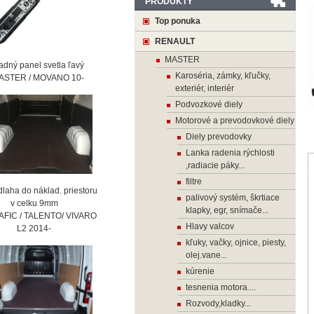
PRODUKTY
Top ponuka
RENAULT
MASTER
ný panel svetla ľavý
Karoséria, zámky, kľučky,
STER / MOVANO 10-
exteriér, interiér
Podvozkové diely
Motorové a prevodovkové diely
Diely prevodovky
Lanka radenia rýchlosti
,radiacie páky...
filtre
laha do náklad. priestoru
palivový systém, škrtiace
 celku 9mm
klapky, egr, snímače...
AFIC / TALENTO/ VIVARO
Hlavy valcov
2 2014-
kľuky, vačky, ojnice, piesty,
olej.vane...
kúrenie
tesnenia motora....
Rozvody,kladky...