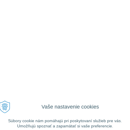
Vaše nastavenie cookies
VŠEOBECNÉ
UŽITOČNÉ
Ako nakupovať
Prihlásiť
Informácie
Registrácia
Súbory cookie nám pomáhajú pri poskytovaní služieb pre vás.
Obchodné podmienky
Umožňujú spoznať a zapamätať si vaše preferencie.
Zabudnuté heslo