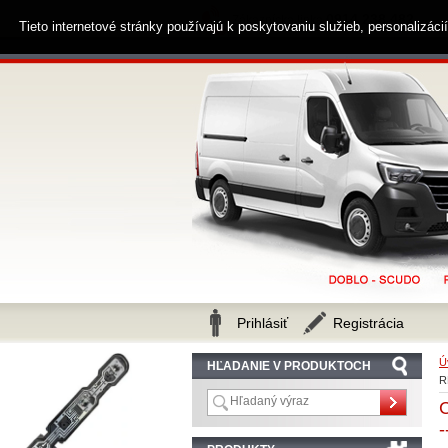
0914 238 482
Zákaznícka linka
Tieto internetové stránky používajú k poskytovaniu služieb, personalizác
Prihlásiť
Registrácia
Ú
HĽADANIE V PRODUKTOCH
R
-