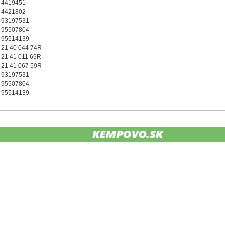
4419451
4421802
93197531
95507804
95514139
21 40 044 74R
21 41 011 69R
21 41 067 59R
93197531
95507804
95514139