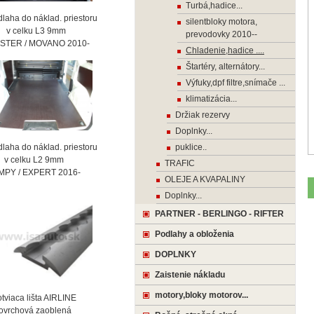
Turbá,hadice...
laha do náklad. priestoru
silentbloky motora,
celku L3 9mm
prevodovky 2010--
STER / MOVANO 2010-
Chladenie,hadice ....
Štartéry, alternátory...
Výfuky,dpf filtre,snímače ...
klimatizácia...
Držiak rezervy
Doplnky...
laha do náklad. priestoru
puklice..
celku L2 9mm
TRAFIC
MPY / EXPERT 2016-
OLEJE A KVAPALINY
Doplnky...
PARTNER - BERLINGO - RIFTER
Podlahy a obloženia
DOPLNKY
Zaistenie nákladu
motory,bloky motorov...
viaca lišta AIRLINE
vrchová zaoblená