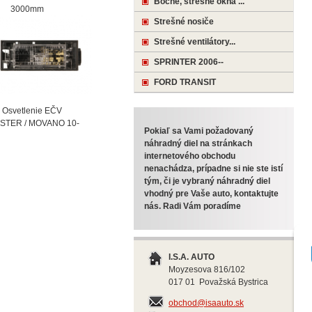
Bočné, strešné okná ...
000mm
Strešné nosiče
Strešné ventilátory...
SPRINTER 2006--
FORD TRANSIT
vetlenie EČV
STER / MOVANO 10-
Pokiaľ sa Vami požadovaný
náhradný diel na stránkach
internetového obchodu
nenachádza, prípadne si nie ste istí
tým, či je vybraný náhradný diel
vhodný pre Vaše auto, kontaktujte
nás. Radi Vám poradíme
I.S.A. AUTO
Moyzesova 816/102
017 01 Považská Bystrica
obchod@isaauto.sk