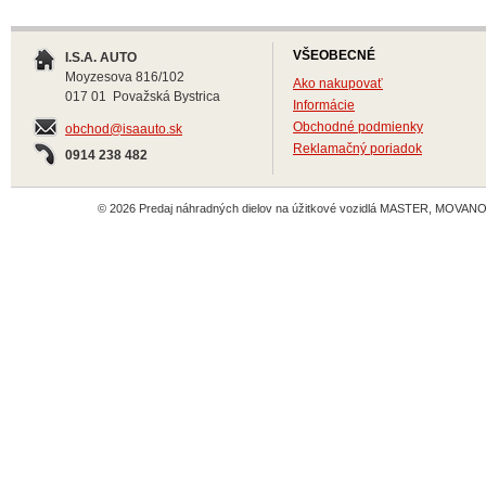
VŠEOBECNÉ
I.S.A. AUTO
Moyzesova 816/102
Ako nakupovať
017 01 Považská Bystrica
Informácie
Obchodné podmienky
obchod@isaauto.sk
Reklamačný poriadok
0914 238 482
© 2026 Predaj náhradných dielov na úžitkové vozidlá MASTER, MOVANO