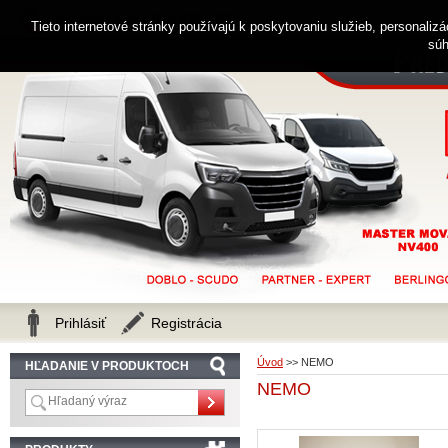
0914 238 482
Zákaznícka linka
Tieto internetové stránky používajú k poskytovaniu služieb, personaliz
súh
Prihlásiť
Registrácia
Úvod
>>
NEMO
HĽADANIE V PRODUKTOCH
NEMO