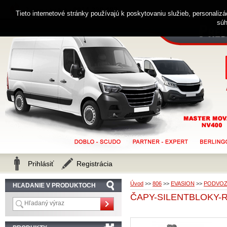
0914 238 482
Zákaznícka linka
Tieto internetové stránky používajú k poskytovaniu služieb, personaliz
súh
Prihlásiť
Registrácia
Úvod
>>
806
>>
EVASION
>>
PODVOZ
HĽADANIE V PRODUKTOCH
ČAPY-SILENTBLOKY-