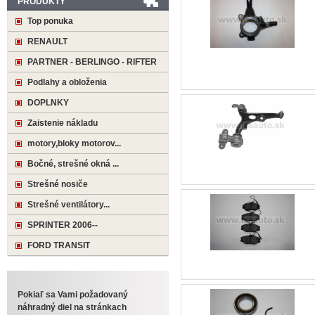
PRODUKTY
Top ponuka
RENAULT
PARTNER - BERLINGO - RIFTER
Podlahy a obloženia
DOPLNKY
Zaistenie nákladu
motory,bloky motorov...
Bočné, strešné okná ...
Strešné nosiče
Strešné ventilátory...
SPRINTER 2006--
FORD TRANSIT
Pokiaľ sa Vami požadovaný
náhradný diel na stránkach