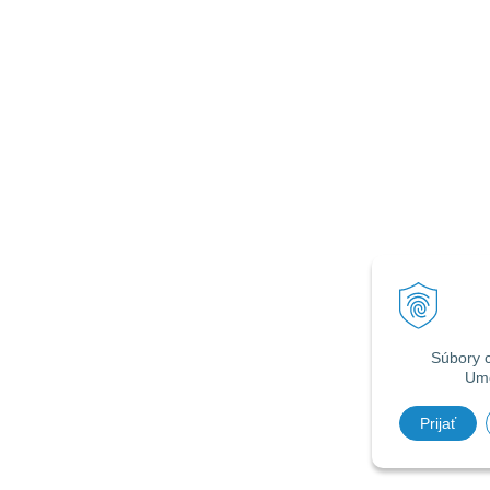
Súbory c
Umo
Prijať