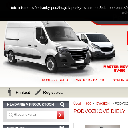
0914 238 482
Zákaznícka linka
Tieto internetové stránky používajú k poskytovaniu služieb, personaliz
súh
Prihlásiť
Registrácia
Úvod
>>
806
>>
EVASION
>>
PODVOZ
HĽADANIE V PRODUKTOCH
PODVOZKOVÉ DIELY