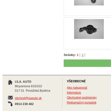
Stránky:
1
2
VŠEOBECNÉ
I.S.A. AUTO
Moyzesova 816/102
Ako nakupovať
017 01 Považská Bystrica
Informácie
Obchodné podmienky
obchod@isaauto.sk
Reklamačný poriadok
0914 238 482