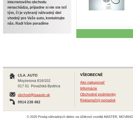
internetového obchodu
nenachádza, prípadne si nie ste istí
tým, či je vybraný náhradný diel
vhodný pre Vaše auto, kontaktujte
nás. Radi Vám poradíme
VŠEOBECNÉ
I.S.A. AUTO
Moyzesova 816/102
Ako nakupovať
017 01 Považská Bystrica
Informácie
Obchodné podmienky
obchod@isaauto.sk
Reklamačný poriadok
0914 238 482
© 2026 Predaj náhradných dielov na úžitkové vozidlá MASTER, MOVANO