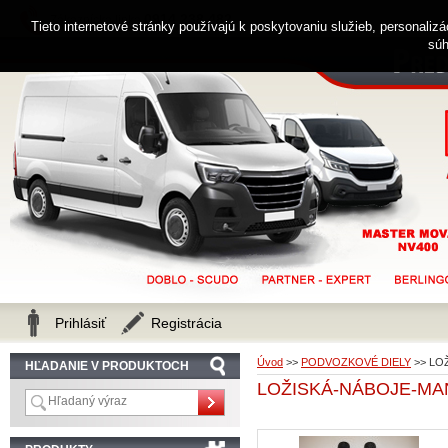
0914 238 482
Zákaznícka linka
Tieto internetové stránky používajú k poskytovaniu služieb, personaliz
súh
Prihlásiť
Registrácia
Úvod
>>
PODVOZKOVÉ DIELY
>>
LO
HĽADANIE V PRODUKTOCH
LOŽISKÁ-NÁBOJE-MA