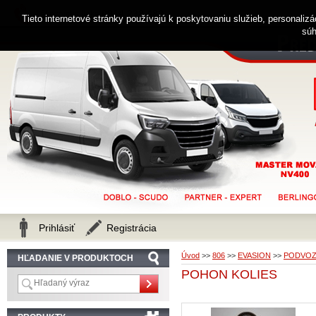
0914 238 482
Zákaznícka linka
Tieto internetové stránky používajú k poskytovaniu služieb, personaliz
súh
Prihlásiť
Registrácia
Úvod
>>
806
>>
EVASION
>>
PODVOZ
HĽADANIE V PRODUKTOCH
POHON KOLIES