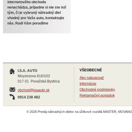
internetového obchodu
nenachádza, prípadne si nie ste istí
tým, či je vybraný náhradný diel
vhodný pre Vaše auto, kontaktujte
nás. Radi Vám poradíme
VŠEOBECNÉ
I.S.A. AUTO
Moyzesova 816/102
Ako nakupovať
017 01 Považská Bystrica
Informácie
Obchodné podmienky
obchod@isaauto.sk
Reklamačný poriadok
0914 238 482
© 2026 Predaj náhradných dielov na úžitkové vozidlá MASTER, MOVANO