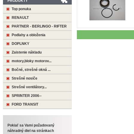
PRODUKTY
Top ponuka
RENAULT
PARTNER - BERLINGO - RIFTER
Podlahy a obloženia
DOPLNKY
Zaistenie nákladu
motory,bloky motorov...
Bočné, strešné okná ...
Strešné nosiče
Strešné ventilátory...
SPRINTER 2006--
FORD TRANSIT
Pokiaľ sa Vami požadovaný
náhradný diel na stránkach