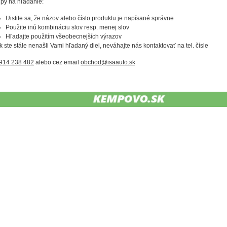
ipy na hľadanie:
Uistite sa, že názov alebo číslo produktu je napísané správne
Použite inú kombináciu slov resp. menej slov
Hľadajte použitím všeobecnejších výrazov
k ste stále nenašli Vami hľadaný diel, neváhajte nás kontaktovať na tel. čísle
914 238 482
alebo cez email
obchod@isaauto.sk