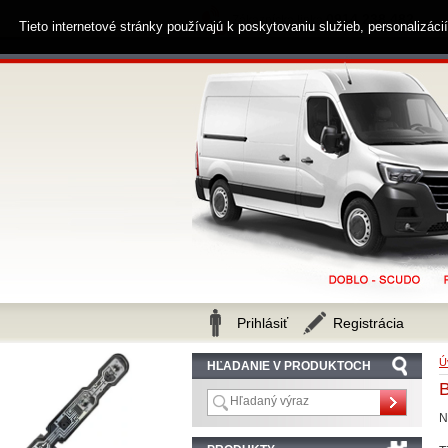
0914 238 482
Zákaznícka linka
Tieto internetové stránky používajú k poskytovaniu služieb, personalizác
Prihlásiť
Registrácia
Ú
HĽADANIE V PRODUKTOCH
N