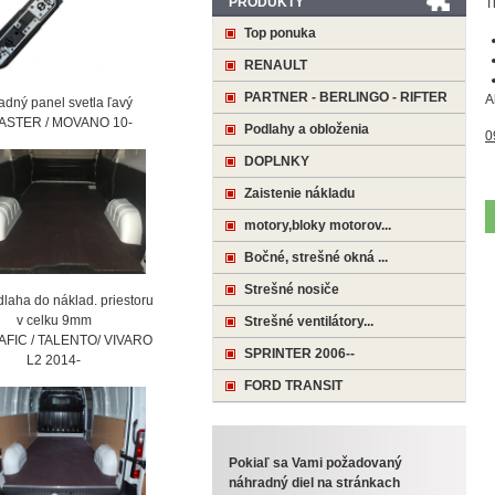
PRODUKTY
T
Top ponuka
RENAULT
PARTNER - BERLINGO - RIFTER
A
ný panel svetla ľavý
STER / MOVANO 10-
Podlahy a obloženia
0
DOPLNKY
Zaistenie nákladu
motory,bloky motorov...
Bočné, strešné okná ...
Strešné nosiče
laha do náklad. priestoru
 celku 9mm
Strešné ventilátory...
AFIC / TALENTO/ VIVARO
SPRINTER 2006--
2 2014-
FORD TRANSIT
Pokiaľ sa Vami požadovaný
náhradný diel na stránkach