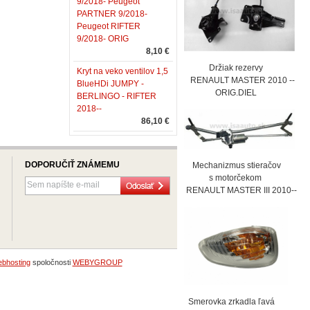
9/2018- Peugeot
PARTNER 9/2018-
Peugeot RIFTER
9/2018- ORIG
8,10 €
Držiak rezervy
Kryt na veko ventilov 1,5
RENAULT MASTER 2010 --
BlueHDi JUMPY -
ORIG.DIEL
BERLINGO - RIFTER
2018--
86,10 €
DOPORUČIŤ ZNÁMEMU
Mechanizmus stieračov
s motorčekom
RENAULT MASTER III 2010--
bhosting
spoločnosti
WEBYGROUP
Smerovka zrkadla ľavá