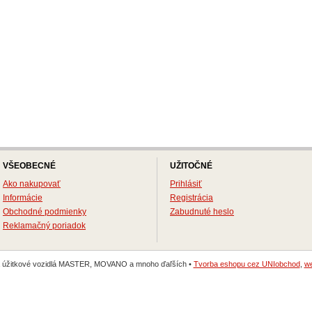
VŠEOBECNÉ
UŽITOČNÉ
Ako nakupovať
Prihlásiť
Informácie
Registrácia
Obchodné podmienky
Zabudnuté heslo
Reklamačný poriadok
na úžitkové vozidlá MASTER, MOVANO a mnoho ďaľších •
Tvorba eshopu cez UNIobchod
,
we