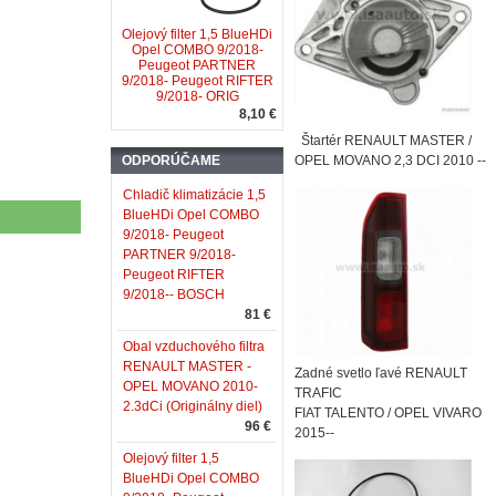
Olejový filter 1,5 BlueHDi
Opel COMBO 9/2018-
Peugeot PARTNER
9/2018- Peugeot RIFTER
9/2018- ORIG
8,10 €
Štartér RENAULT MASTER /
ODPORÚČAME
OPEL MOVANO 2,3 DCI 2010 --
Chladič klimatizácie 1,5
BlueHDi Opel COMBO
9/2018- Peugeot
PARTNER 9/2018-
Peugeot RIFTER
9/2018-- BOSCH
81 €
Obal vzduchového filtra
RENAULT MASTER -
Zadné svetlo ľavé RENAULT
OPEL MOVANO 2010-
TRAFIC
2.3dCi (Originálny diel)
FIAT TALENTO / OPEL VIVARO
96 €
2015--
Olejový filter 1,5
BlueHDi Opel COMBO