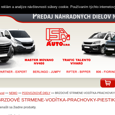
ií reklám a analýze návštevnosti súbory cookie. Používaním týchto interneto
vod
>>
NEMO
>>
PODVOZKOVÉ DIELY
>>
BRZDOVÉ STRMENE-VODÍTKA-PRACHOVKY-
BRZDOVÉ STRMENE-VODÍTKA-PRACHOVKY-PIESTI
enašli sa žiadne produkty.