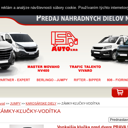
ií reklám a analýze návštevnosti súbory cookie. Používaním týchto interneto
vod
>>
JUMPY
>>
KAROSÁRSKE DIELY
>>
ZÁMKY-KĽUČKY-VODÍTKA
ZÁMKY-KĽUČKY-VODÍTKA
Vonkajšia klučka pred.dvere PRAVA