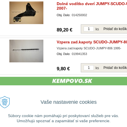
Dolné vodítko dverí JUMPY-SCUDO
2007-
Obj. čislo:
014250002
Pridať do koší
89,20 €
ks
Vzpera zad.kapoty SCUDO-JUMPY-80
Vzpera zad.kapoty SCUDO-JUMPY-806 1995-
Obj. čislo:
019941353
Pridať do koší
9,80 €
ks
Vaše nastavenie cookies
VŠEOBECNÉ
UŽITOČNÉ
Ako nakupovať
Prihlásiť
Informácie
Registrácia
Súbory cookie nám pomáhajú pri poskytovaní služieb pre vás.
Obchodné podmienky
Umožňujú spoznať a zapamätať si vaše preferencie.
Zabudnuté heslo
Reklamačný poriadok