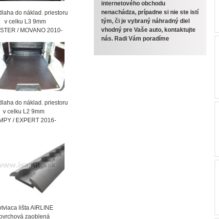
internetového obchodu
nenachádza, prípadne si nie ste istí
laha do náklad. priestoru
tým, či je vybraný náhradný diel
celku L3 9mm
vhodný pre Vaše auto, kontaktujte
STER / MOVANO 2010-
nás. Radi Vám poradíme
laha do náklad. priestoru
celku L2 9mm
MPY / EXPERT 2016-
viaca lišta AIRLINE
vrchová zaoblená