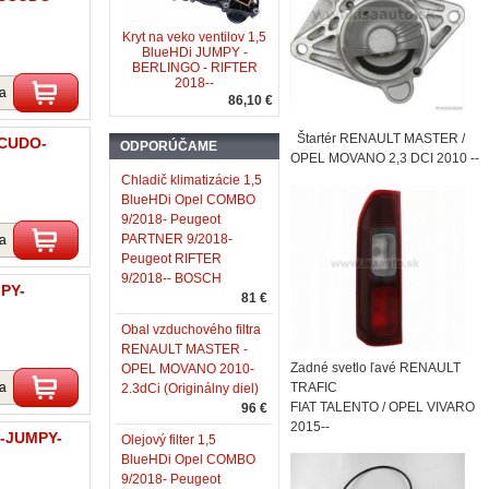
Kryt na veko ventilov 1,5
BlueHDi JUMPY -
BERLINGO - RIFTER
2018--
ka
86,10 €
Štartér RENAULT MASTER /
SCUDO-
ODPORÚČAME
OPEL MOVANO 2,3 DCI 2010 --
Chladič klimatizácie 1,5
BlueHDi Opel COMBO
9/2018- Peugeot
PARTNER 9/2018-
ka
Peugeot RIFTER
9/2018-- BOSCH
PY-
81 €
Obal vzduchového filtra
RENAULT MASTER -
Zadné svetlo ľavé RENAULT
OPEL MOVANO 2010-
ka
TRAFIC
2.3dCi (Originálny diel)
FIAT TALENTO / OPEL VIVARO
96 €
2015--
O-JUMPY-
Olejový filter 1,5
BlueHDi Opel COMBO
9/2018- Peugeot