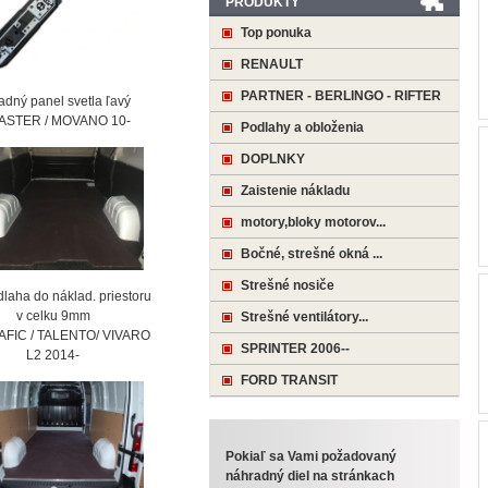
PRODUKTY
Top ponuka
RENAULT
PARTNER - BERLINGO - RIFTER
ný panel svetla ľavý
STER / MOVANO 10-
Podlahy a obloženia
DOPLNKY
Zaistenie nákladu
motory,bloky motorov...
Bočné, strešné okná ...
Strešné nosiče
laha do náklad. priestoru
 celku 9mm
Strešné ventilátory...
AFIC / TALENTO/ VIVARO
SPRINTER 2006--
2 2014-
FORD TRANSIT
Pokiaľ sa Vami požadovaný
náhradný diel na stránkach