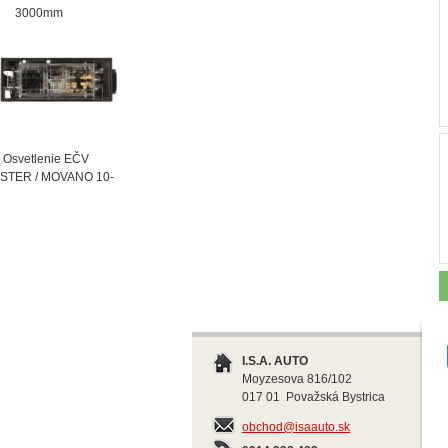
000mm
vetlenie EČV
STER / MOVANO 10-
I.S.A. AUTO
Moyzesova 816/102
017 01 Považská Bystrica
obchod@isaauto.sk