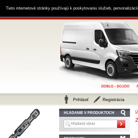
0914 238 482
Zákaznícka linka
Tieto internetové stránky používajú k poskytovaniu služieb, personalizác
Prihlásiť
Registrácia
Ú
HĽADANIE V PRODUKTOCH