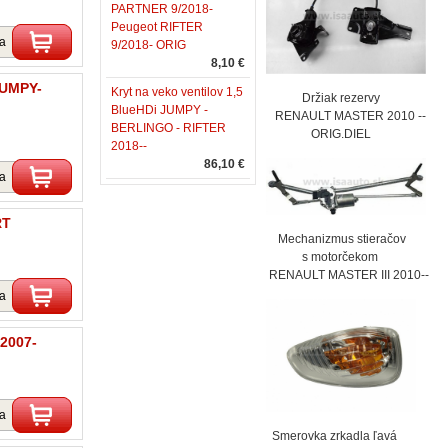
PARTNER 9/2018-
Peugeot RIFTER
ka
9/2018- ORIG
8,10 €
JUMPY-
Kryt na veko ventilov 1,5
Držiak rezervy
BlueHDi JUMPY -
RENAULT MASTER 2010 --
BERLINGO - RIFTER
ORIG.DIEL
2018--
86,10 €
ka
RT
Mechanizmus stieračov
s motorčekom
RENAULT MASTER III 2010--
ka
2007-
ka
Smerovka zrkadla ľavá