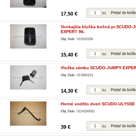
Pridať do koší
17,50 €
ks
Vonkajšia klučka bočná pr.SCUDO-
EXPERT 96-
Obj. čislo:
011520158
Pridať do koší
15,40 €
ks
Vložka zámku SCUDO-JUMPY-EXPE
Obj. čislo:
013960151
Pridať do koší
14,30 €
ks
Horné vodítlo dverí SCUDO-ULYSSE 
Obj. čislo:
0114200002
Pridať do koší
39 €
ks