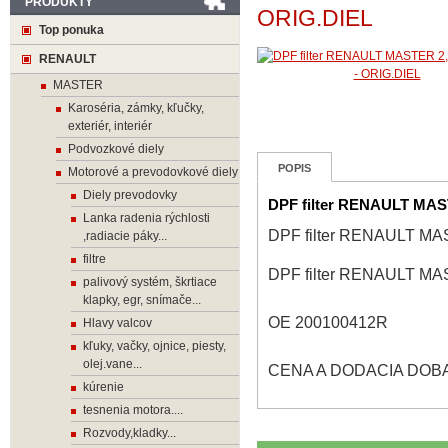
PRODUKTY
ORIG.DIEL
Top ponuka
RENAULT
MASTER
Karoséria, zámky, kľučky,
exteriér, interiér
Podvozkové diely
POPIS
Motorové a prevodovkové diely
Diely prevodovky
DPF filter RENAULT MAST
Lanka radenia rýchlosti
DPF filter RENAULT MAS
,radiacie páky...
filtre
DPF filter RENAULT MAS
palivový systém, škrtiace
klapky, egr, snímače...
OE 200100412R
Hlavy valcov
kľuky, vačky, ojnice, piesty,
olej.vane...
CENA A DODACIA DOBA 
kúrenie
tesnenia motora....
Rozvody,kladky...