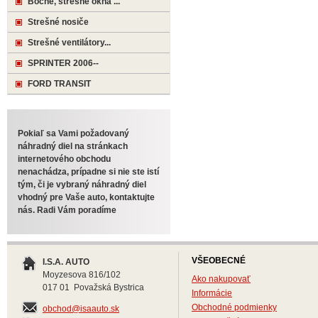
Bočné, strešné okná ...
Strešné nosiče
Strešné ventilátory...
SPRINTER 2006--
FORD TRANSIT
Pokiaľ sa Vami požadovaný
náhradný diel na stránkach
internetového obchodu
nenachádza, prípadne si nie ste istí
tým, či je vybraný náhradný diel
vhodný pre Vaše auto, kontaktujte
nás. Radi Vám poradíme
VŠEOBECNÉ
I.S.A. AUTO
Moyzesova 816/102
Ako nakupovať
017 01 Považská Bystrica
Informácie
Obchodné podmienky
obchod@isaauto.sk