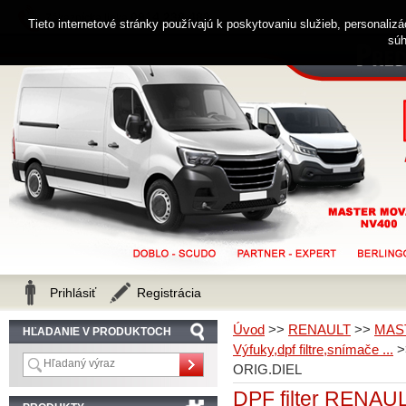
0914 238 482
Zákaznícka linka
Tieto internetové stránky používajú k poskytovaniu služieb, personaliz
súh
Prihlásiť
Registrácia
Úvod
>>
RENAULT
>>
MAS
HĽADANIE V PRODUKTOCH
Výfuky,dpf filtre,snímače ...
>
ORIG.DIEL
DPF filter RENAU