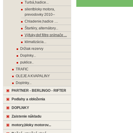
Turbá,hadice...
silentbloky motora,
prevodovky 2010--
Chladenie,hadice ....
Štartéry, alternátory...
Výfuky,dpf filtre,snímače ...
klimatizácia...
Držiak rezervy
Doplnky...
puklice..
TRAFIC
OLEJE A KVAPALINY
Doplnky...
PARTNER - BERLINGO - RIFTER
Podlahy a obloženia
DOPLNKY
Zaistenie nákladu
motory,bloky motorov...