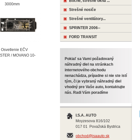
Bočné, strešné okná ...
000mm
Strešné nosiče
Strešné ventilátory...
SPRINTER 2006--
FORD TRANSIT
vetlenie EČV
STER / MOVANO 10-
Pokiaľ sa Vami požadovaný
náhradný diel na stránkach
internetového obchodu
nenachádza, prípadne si nie ste istí
tým, či je vybraný náhradný diel
vhodný pre Vaše auto, kontaktujte
nás. Radi Vám poradíme
I.S.A. AUTO
Moyzesova 816/102
017 01 Považská Bystrica
obchod@isaauto.sk