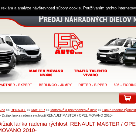
ií reklám a analýze návštevnosti súbory cookie. Používaním týchto interneto
vod
>>
RENAULT
>>
MASTER
>>
Motorové a prevodovkové diely
>>
Lanka radenia rýchlosti
>
Držiak lanka radenia rýchlosti RENAULT MASTER / OPEL MOVANO 2010-
ržiak lanka radenia rýchlosti RENAULT MASTER / OPE
MOVANO 2010-