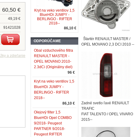
60,50 €
Kryt na veko ventilov 1,5
BlueHDi JUMPY -
49,19 €
BERLINGO - RIFTER
2018--
91421028
86,10 €
Štartér RENAULT MASTER /
ODPORÚČAME
OPEL MOVANO 2,3 DCI 2010 --
Obal vzduchového filtra
RENAULT MASTER -
OPEL MOVANO 2010-
2.3dCi (Originálny diel)
96 €
Kryt na veko ventilov 1,5
BlueHDi JUMPY -
BERLINGO - RIFTER
2018--
Zadné svetlo ľavé RENAULT
86,10 €
TRAFIC
Olejový filter 1,5
FIAT TALENTO / OPEL VIVARO
BlueHDi Opel COMBO
2015--
9/2018- Peugeot
PARTNER 9/2018-
Peugeot RIFTER