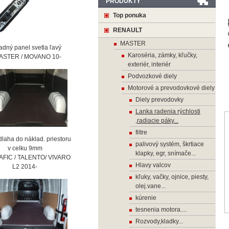
PRODUKTY
Top ponuka
RENAULT
MASTER
ný panel svetla ľavý
Karoséria, zámky, kľučky,
STER / MOVANO 10-
exteriér, interiér
Podvozkové diely
Motorové a prevodovkové diely
Diely prevodovky
Lanka radenia rýchlosti
,radiacie páky...
filtre
laha do náklad. priestoru
palivový systém, škrtiace
 celku 9mm
klapky, egr, snímače...
AFIC / TALENTO/ VIVARO
Hlavy valcov
2 2014-
kľuky, vačky, ojnice, piesty,
olej.vane...
kúrenie
tesnenia motora....
Rozvody,kladky...