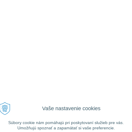
Vaše nastavenie cookies
VŠEOBECNÉ
UŽITOČNÉ
Ako nakupovať
Prihlásiť
Informácie
Registrácia
Súbory cookie nám pomáhajú pri poskytovaní služieb pre vás.
Obchodné podmienky
Umožňujú spoznať a zapamätať si vaše preferencie.
Zabudnuté heslo