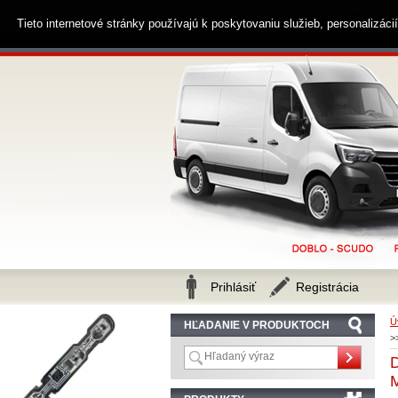
0914 238 482
Zákaznícka linka
Tieto internetové stránky používajú k poskytovaniu služieb, personalizác
Prihlásiť
Registrácia
Ú
HĽADANIE V PRODUKTOCH
>
D