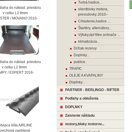
Turbá,hadice...
laha do náklad. priestoru
silentbloky motora,
celku L3 9mm
prevodovky 2010--
STER / MOVANO 2010-
Chladenie,hadice ....
Štartéry, alternátory...
Výfuky,dpf filtre,snímače ...
klimatizácia...
Držiak rezervy
Doplnky...
laha do náklad. priestoru
puklice..
celku L2 9mm
TRAFIC
MPY / EXPERT 2016-
OLEJE A KVAPALINY
Doplnky...
PARTNER - BERLINGO - RIFTER
Podlahy a obloženia
DOPLNKY
Zaistenie nákladu
motory,bloky motorov...
viaca lišta AIRLINE
vrchová zaoblená