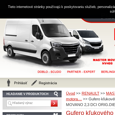
0914 238 482
Zákaznícka linka
Tieto internetové stránky používajú k poskytovaniu služieb, personaliz
súh
Prihlásiť
Registrácia
Úvod
>>
RENAULT
>>
MAS
HĽADANIE V PRODUKTOCH
motora....
>>
Gufero kľukov
MOVANO 2,3 DCI ORIG.DI
Gufero kľukového