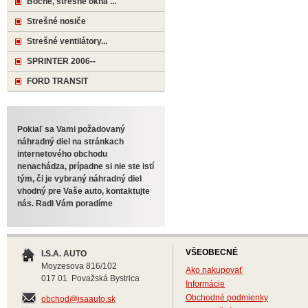
Bočné, strešné okná ...
Strešné nosiče
Strešné ventilátory...
SPRINTER 2006--
FORD TRANSIT
Pokiaľ sa Vami požadovaný
náhradný diel na stránkach
internetového obchodu
nenachádza, prípadne si nie ste istí
tým, či je vybraný náhradný diel
vhodný pre Vaše auto, kontaktujte
nás. Radi Vám poradíme
VŠEOBECNÉ
I.S.A. AUTO
Moyzesova 816/102
Ako nakupovať
017 01 Považská Bystrica
Informácie
Obchodné podmienky
obchod@isaauto.sk