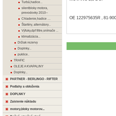
Turbá,hadice...
silentbloky motora,
prevodovky 2010--
OE 122975635R , 81-900
Chladenie,hadice ....
Štartéry, alternátory...
Výfuky,dpf filtre,snímače ...
klimatizácia...
Držiak rezervy
Doplnky...
puklice..
TRAFIC
OLEJE A KVAPALINY
Doplnky...
PARTNER - BERLINGO - RIFTER
Podlahy a obloženia
DOPLNKY
Zaistenie nákladu
motory,bloky motorov...