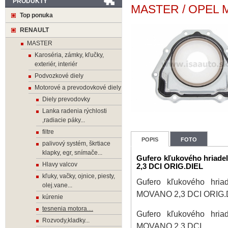
PRODUKTY
MASTER / OPEL 
Top ponuka
RENAULT
MASTER
Karoséria, zámky, kľučky,
exteriér, interiér
Podvozkové diely
Motorové a prevodovkové diely
Diely prevodovky
Lanka radenia rýchlosti
,radiacie páky...
filtre
POPIS
FOTO
palivový systém, škrtiace
klapky, egr, snímače...
Gufero kľukového hria
Hlavy valcov
2,3 DCI ORIG.DIEL
kľuky, vačky, ojnice, piesty,
Gufero kľukového hr
olej.vane...
MOVANO 2,3 DCI ORIG.
kúrenie
tesnenia motora....
Gufero kľukového hr
Rozvody,kladky...
MOVANO 2,3 DCI