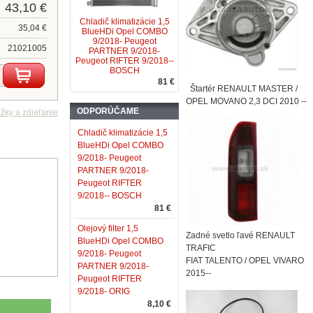
43,10 €
Chladič klimatizácie 1,5
35,04 €
BlueHDi Opel COMBO
9/2018- Peugeot
21021005
PARTNER 9/2018-
Peugeot RIFTER 9/2018--
BOSCH
81 €
Štartér RENAULT MASTER /
OPEL MOVANO 2,3 DCI 2010 --
ODPORÚČAME
Chladič klimatizácie 1,5
BlueHDi Opel COMBO
9/2018- Peugeot
PARTNER 9/2018-
Peugeot RIFTER
9/2018-- BOSCH
81 €
Olejový filter 1,5
Zadné svetlo ľavé RENAULT
BlueHDi Opel COMBO
TRAFIC
9/2018- Peugeot
FIAT TALENTO / OPEL VIVARO
PARTNER 9/2018-
2015--
Peugeot RIFTER
9/2018- ORIG
8,10 €