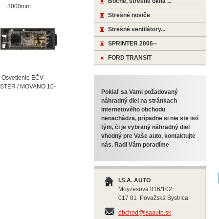
Bočné, strešné okná ...
000mm
Strešné nosiče
Strešné ventilátory...
SPRINTER 2006--
FORD TRANSIT
vetlenie EČV
STER / MOVANO 10-
Pokiaľ sa Vami požadovaný
náhradný diel na stránkach
internetového obchodu
nenachádza, prípadne si nie ste istí
tým, či je vybraný náhradný diel
vhodný pre Vaše auto, kontaktujte
nás. Radi Vám poradíme
I.S.A. AUTO
Moyzesova 816/102
017 01 Považská Bystrica
obchod@isaauto.sk