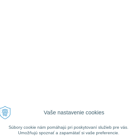
Vaše nastavenie cookies
VŠEOBECNÉ
UŽITOČNÉ
Ako nakupovať
Prihlásiť
Informácie
Registrácia
Súbory cookie nám pomáhajú pri poskytovaní služieb pre vás.
Obchodné podmienky
Umožňujú spoznať a zapamätať si vaše preferencie.
Zabudnuté heslo