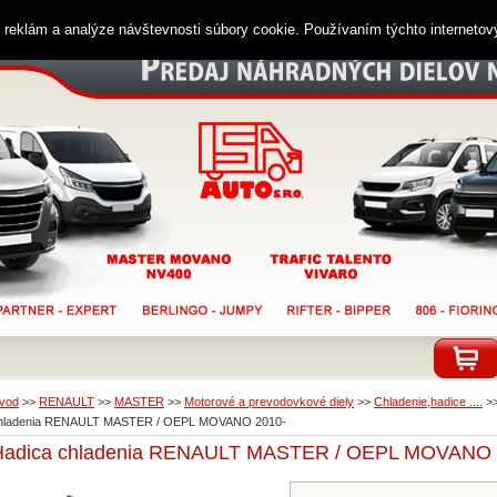
ií reklám a analýze návštevnosti súbory cookie. Používaním týchto interneto
vod
>>
RENAULT
>>
MASTER
>>
Motorové a prevodovkové diely
>>
Chladenie,hadice ....
>
hladenia RENAULT MASTER / OEPL MOVANO 2010-
Hadica chladenia RENAULT MASTER / OEPL MOVANO 