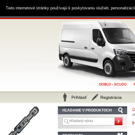
0914 238 482
Zákaznícka linka
Tieto internetové stránky používajú k poskytovaniu služieb, personalizác
Prihlásiť
Registrácia
Ú
HĽADANIE V PRODUKTOCH
c