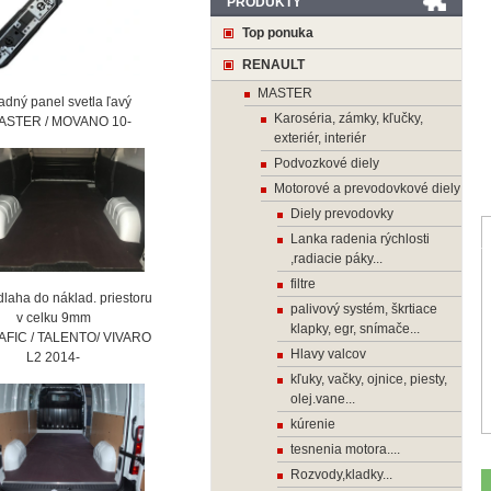
PRODUKTY
Top ponuka
RENAULT
MASTER
ný panel svetla ľavý
Karoséria, zámky, kľučky,
STER / MOVANO 10-
exteriér, interiér
Podvozkové diely
Motorové a prevodovkové diely
Diely prevodovky
Lanka radenia rýchlosti
,radiacie páky...
filtre
laha do náklad. priestoru
palivový systém, škrtiace
 celku 9mm
klapky, egr, snímače...
AFIC / TALENTO/ VIVARO
Hlavy valcov
2 2014-
kľuky, vačky, ojnice, piesty,
olej.vane...
kúrenie
tesnenia motora....
Rozvody,kladky...