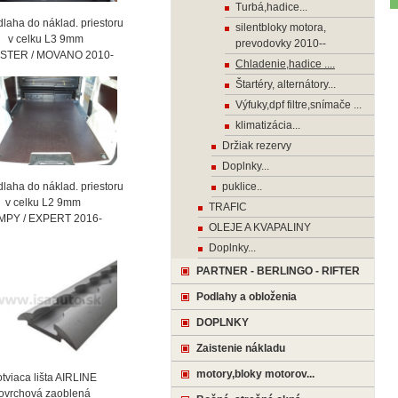
Turbá,hadice...
laha do náklad. priestoru
silentbloky motora,
celku L3 9mm
prevodovky 2010--
STER / MOVANO 2010-
Chladenie,hadice ....
Štartéry, alternátory...
Výfuky,dpf filtre,snímače ...
klimatizácia...
Držiak rezervy
Doplnky...
laha do náklad. priestoru
puklice..
celku L2 9mm
TRAFIC
MPY / EXPERT 2016-
OLEJE A KVAPALINY
Doplnky...
PARTNER - BERLINGO - RIFTER
Podlahy a obloženia
DOPLNKY
Zaistenie nákladu
motory,bloky motorov...
viaca lišta AIRLINE
vrchová zaoblená