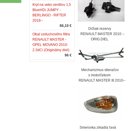
Kryt na veko ventilov 1,5
BlueHDi JUMPY -
BERLINGO - RIFTER
2018--
86,10 €
Držiak rezervy
RENAULT MASTER 2010 --
Obal vzduchového filtra
ORIG.DIEL
RENAULT MASTER -
OPEL MOVANO 2010-
2.3dCi (Originálny diel)
96 €
Mechanizmus stieračov
s motorčekom
RENAULT MASTER III 2010--
Smerovka zrkadla ľavá