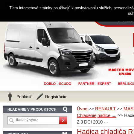
0914 238 482
Zákaznícka linka
Tieto internetové stránky používajú k poskytovaniu služieb, personaliz
súh
Prihlásiť
Registrácia
Úvod
>>
RENAULT
>>
MAS
HĽADANIE V PRODUKTOCH
Chladenie,hadice ....
>>
Had
2,3 DCI 2010 ---
Hadica chladiča