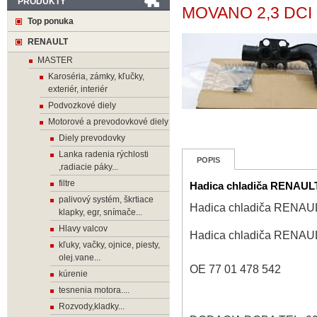
PRODUKTY
MOVANO 2,3 DCI 2
Top ponuka
RENAULT
MASTER
Karoséria, zámky, kľučky,
exteriér, interiér
Podvozkové diely
Motorové a prevodovkové diely
Diely prevodovky
Lanka radenia rýchlosti
POPIS
,radiacie páky...
filtre
Hadica chladiča RENAUL
palivový systém, škrtiace
Hadica chladiča RENAU
klapky, egr, snímače...
Hlavy valcov
Hadica chladiča RENAU
kľuky, vačky, ojnice, piesty,
olej.vane...
OE 77 01 478 542
kúrenie
tesnenia motora....
Rozvody,kladky...