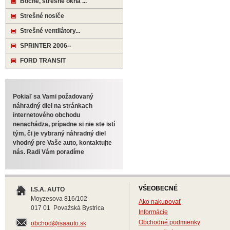
Bočné, strešné okná ...
Strešné nosiče
Strešné ventilátory...
SPRINTER 2006--
FORD TRANSIT
Pokiaľ sa Vami požadovaný
náhradný diel na stránkach
internetového obchodu
nenachádza, prípadne si nie ste istí
tým, či je vybraný náhradný diel
vhodný pre Vaše auto, kontaktujte
nás. Radi Vám poradíme
VŠEOBECNÉ
I.S.A. AUTO
Moyzesova 816/102
Ako nakupovať
017 01 Považská Bystrica
Informácie
Obchodné podmienky
obchod@isaauto.sk