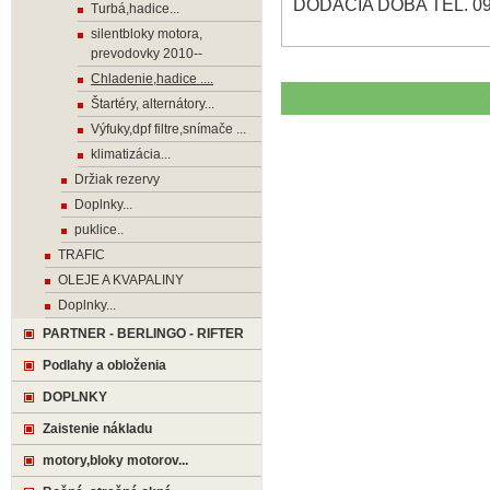
DODACIA DOBA TEL. 09
Turbá,hadice...
silentbloky motora,
prevodovky 2010--
Chladenie,hadice ....
Štartéry, alternátory...
Výfuky,dpf filtre,snímače ...
klimatizácia...
Držiak rezervy
Doplnky...
puklice..
TRAFIC
OLEJE A KVAPALINY
Doplnky...
PARTNER - BERLINGO - RIFTER
Podlahy a obloženia
DOPLNKY
Zaistenie nákladu
motory,bloky motorov...