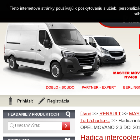
0914 238 482
Zákaznícka linka
Tieto internetové stránky používajú k poskytovaniu služieb, personaliz
súh
Prihlásiť
Registrácia
Úvod
>>
RENAULT
>>
MAS
HĽADANIE V PRODUKTOCH
Turbá,hadice...
>>
Hadica in
OPEL MOVANO 2,3 DCI 201
Hadica intercool