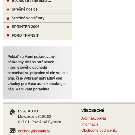
Bočné, strešné okná ...
Strešné nosiče
Strešné ventilátory...
SPRINTER 2006--
FORD TRANSIT
Pokiaľ sa Vami požadovaný
náhradný diel na stránkach
internetového obchodu
nenachádza, prípadne si nie ste istí
tým, či je vybraný náhradný diel
vhodný pre Vaše auto, kontaktujte
nás. Radi Vám poradíme
VŠEOBECNÉ
I.S.A. AUTO
Moyzesova 816/102
Ako nakupovať
017 01 Považská Bystrica
Informácie
Obchodné podmienky
obchod@isaauto.sk