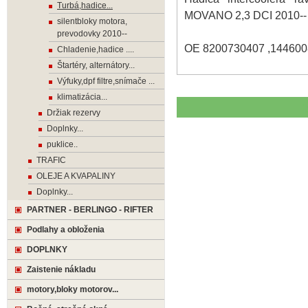
Turbá,hadice...
MOVANO 2,3 DCI 2010-
silentbloky motora,
prevodovky 2010--
OE 8200730407 ,144600
Chladenie,hadice ....
Štartéry, alternátory...
Výfuky,dpf filtre,snímače ...
klimatizácia...
Držiak rezervy
Doplnky...
puklice..
TRAFIC
OLEJE A KVAPALINY
Doplnky...
PARTNER - BERLINGO - RIFTER
Podlahy a obloženia
DOPLNKY
Zaistenie nákladu
motory,bloky motorov...