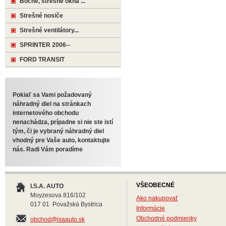
Bočné, strešné okná ...
Strešné nosiče
Strešné ventilátory...
SPRINTER 2006--
FORD TRANSIT
Pokiaľ sa Vami požadovaný
náhradný diel na stránkach
internetového obchodu
nenachádza, prípadne si nie ste istí
tým, či je vybraný náhradný diel
vhodný pre Vaše auto, kontaktujte
nás. Radi Vám poradíme
VŠEOBECNÉ
I.S.A. AUTO
Moyzesova 816/102
Ako nakupovať
017 01 Považská Bystrica
Informácie
Obchodné podmienky
obchod@isaauto.sk