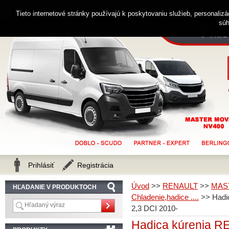
0914 238 482
Zákaznícka linka
Tieto internetové stránky používajú k poskytovaniu služieb, personaliz
súh
Prihlásiť
Registrácia
Úvod
>>
RENAULT
>>
MAS
HĽADANIE V PRODUKTOCH
Chladenie,hadice ....
>>
Had
2,3 DCI 2010-
Hadica kúrenia 