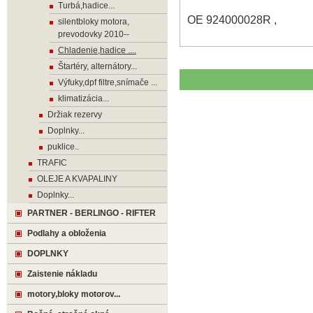
Turbá,hadice...
OE 924000028R ,
silentbloky motora,
prevodovky 2010--
Chladenie,hadice ....
Štartéry, alternátory...
Výfuky,dpf filtre,snímače ...
klimatizácia...
Držiak rezervy
Doplnky...
puklice..
TRAFIC
OLEJE A KVAPALINY
Doplnky...
PARTNER - BERLINGO - RIFTER
Podlahy a obloženia
DOPLNKY
Zaistenie nákladu
motory,bloky motorov...