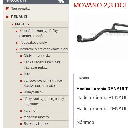
PRODUKTY
MOVANO 2,3 DCI 
Top ponuka
RENAULT
MASTER
Karoséria, zámky, kľučky,
exteriér, interiér
Podvozkové diely
Motorové a prevodovkové diely
Diely prevodovky
Lanka radenia rýchlosti
,radiacie páky...
filtre
POPIS
palivový systém, škrtiace
klapky, egr, snímače...
Hadica kúrenia RENAUL
Hlavy valcov
Hadica kúrenia RENAU
kľuky, vačky, ojnice, piesty,
olej.vane...
Hadica kúrenia RENAU
kúrenie
tesnenia motora....
Náhrada
Rozvody,kladky...