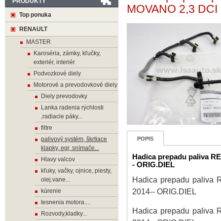
PRODUKTY
MOVANO 2,3 DCI 
Top ponuka
RENAULT
MASTER
Karoséria, zámky, kľučky,
exteriér, interiér
Podvozkové diely
Motorové a prevodovkové diely
Diely prevodovky
Lanka radenia rýchlosti
,radiacie páky...
filtre
palivový systém, škrtiace
POPIS
klapky, egr, snímače...
Hadica prepadu paliva 
Hlavy valcov
- ORIG.DIEL
kľuky, vačky, ojnice, piesty,
Hadica prepadu paliv
olej.vane...
2014-- ORIG.DIEL
kúrenie
tesnenia motora....
Hadica prepadu paliv
Rozvody,kladky...