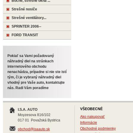
Bočné, strešné okná ...
Strešné nosiče
Strešné ventilátory...
SPRINTER 2006--
FORD TRANSIT
Pokiaľ sa Vami požadovaný
náhradný diel na stránkach
internetového obchodu
nenachádza, prípadne si nie ste istí
tým, či je vybraný náhradný diel
vhodný pre Vaše auto, kontaktujte
nás. Radi Vám poradíme
VŠEOBECNÉ
I.S.A. AUTO
Moyzesova 816/102
Ako nakupovať
017 01 Považská Bystrica
Informácie
Obchodné podmienky
obchod@isaauto.sk