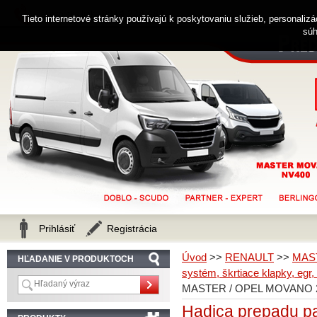
0914 238 482
Zákaznícka linka
Tieto internetové stránky používajú k poskytovaniu služieb, personaliz
súh
Prihlásiť
Registrácia
Úvod
>>
RENAULT
>>
MAS
HĽADANIE V PRODUKTOCH
systém, škrtiace klapky, egr,
MASTER / OPEL MOVANO 2,
Hadica prepadu 