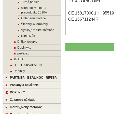
2014-- ORIG.DIEL
Turbá,hadice...
silentbloky motora,
prevodovky 2010--
OE 1681700Q1H , 9551
Chladenie,hadice ....
OE 166711244R
Štartéry, alternátory...
Výfuky,dpf filtre,snímače ...
klimatizácia...
Držiak rezervy
Doplnky...
puklice..
TRAFIC
OLEJE A KVAPALINY
Doplnky...
PARTNER - BERLINGO - RIFTER
Podlahy a obloženia
DOPLNKY
Zaistenie nákladu
motory,bloky motorov...