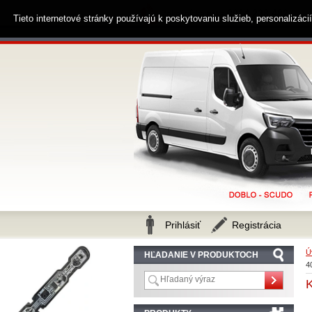
0914 238 482
Zákaznícka linka
Tieto internetové stránky používajú k poskytovaniu služieb, personalizác
Prihlásiť
Registrácia
Ú
HĽADANIE V PRODUKTOCH
4
K