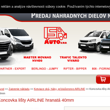
ií reklám a analýze návštevnosti súbory cookie. Používaním týchto interneto
vod
>>
Zaistenie nákladu
>>
Kotviace oká, háky, príslušenstvo AIRLINE
>>
Koncovka lišty A
0mm
oncovka lišty AIRLINE hranatá 40mm