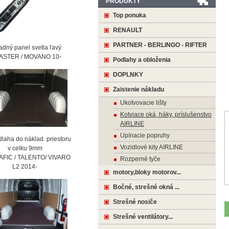
PRODUKTY
Top ponuka
RENAULT
PARTNER - BERLINGO - RIFTER
ný panel svetla ľavý
STER / MOVANO 10-
Podlahy a obloženia
DOPLNKY
Zaistenie nákladu
Ukotvovacie lišty
Kotviace oká, háky, príslušenstvo
AIRLINE
Upínacie popruhy
laha do náklad. priestoru
Vozidlové kity AIRLINE
 celku 9mm
AFIC / TALENTO/ VIVARO
Rozperné tyče
2 2014-
motory,bloky motorov...
Bočné, strešné okná ...
Strešné nosiče
Strešné ventilátory...