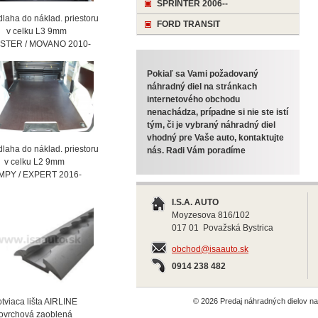
SPRINTER 2006--
laha do náklad. priestoru
FORD TRANSIT
celku L3 9mm
STER / MOVANO 2010-
Pokiaľ sa Vami požadovaný
náhradný diel na stránkach
internetového obchodu
nenachádza, prípadne si nie ste istí
tým, či je vybraný náhradný diel
vhodný pre Vaše auto, kontaktujte
laha do náklad. priestoru
nás. Radi Vám poradíme
celku L2 9mm
MPY / EXPERT 2016-
I.S.A. AUTO
Moyzesova 816/102
017 01 Považská Bystrica
obchod@isaauto.sk
0914 238 482
viaca lišta AIRLINE
© 2026 Predaj náhradných dielov 
vrchová zaoblená