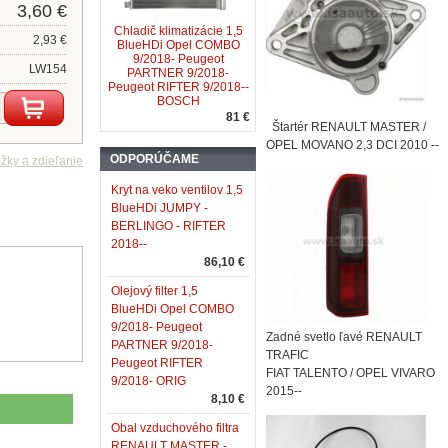
3,60 €
Chladič klimatizácie 1,5
2,93 €
BlueHDi Opel COMBO
9/2018- Peugeot
LW154
PARTNER 9/2018-
Peugeot RIFTER 9/2018--
BOSCH
81 €
Štartér RENAULT MASTER /
OPEL MOVANO 2,3 DCI 2010 --
ODPORÚČAME
Kryt na veko ventilov 1,5
BlueHDi JUMPY -
BERLINGO - RIFTER
2018--
86,10 €
Olejový filter 1,5
BlueHDi Opel COMBO
9/2018- Peugeot
Zadné svetlo ľavé RENAULT
PARTNER 9/2018-
TRAFIC
Peugeot RIFTER
FIAT TALENTO / OPEL VIVARO
9/2018- ORIG
2015--
8,10 €
Obal vzduchového filtra
RENAULT MASTER -