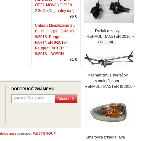
OPEL MOVANO 2010-
2.3dCi (Originálny diel)
96 €
Chladič klimatizácie 1,5
Držiak rezervy
BlueHDi Opel COMBO
RENAULT MASTER 2010 --
9/2018- Peugeot
ORIG.DIEL
PARTNER 9/2018-
Peugeot RIFTER
9/2018-- BOSCH
81 €
Mechanizmus stieračov
s motorčekom
RENAULT MASTER III 2010--
DOPORUČIŤ ZNÁMEMU
bhosting
spoločnosti
WEBYGROUP
Smerovka zrkadla ľavá