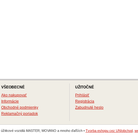
VŠEOBECNÉ
UŽITOČNÉ
Ako nakupovať
Prihlásiť
Informácie
Registrácia
Obchodné podmienky
Zabudnuté heslo
Reklamačný poriadok
na úžitkové vozidlá MASTER, MOVANO a mnoho ďaľších •
Tvorba eshopu cez UNIobchod
,
we