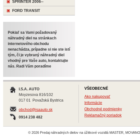
SPRINTER 2006--
FORD TRANSIT
Pokiaľ sa Vami požadovaný
náhradný diel na stránkach
internetového obchodu
nenachádza, prípadne si nie ste istí
tým, či je vybraný náhradný diel
vhodný pre Vaše auto, kontaktujte
nás. Radi Vám poradíme
VŠEOBECNÉ
I.S.A. AUTO
Moyzesova 816/102
Ako nakupovať
017 01 Považská Bystrica
Informácie
Obchodné podmienky
obchod@isaauto.sk
Reklamačný poriadok
0914 238 482
© 2026 Predaj náhradných dielov na úžitkové vozidlá MASTER, MOVANO