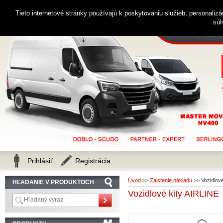
0914 238 482
Zákaznícka linka
Tieto internetové stránky používajú k poskytovaniu služieb, personaliz
súh
Prihlásiť
Registrácia
Úvod
>>
Zaistenie nákladu
>>
Vozidlov
HĽADANIE V PRODUKTOCH
Vozidlové kity AIRLINE