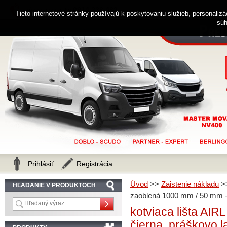
0914 238 482
Zákaznícka linka
Tieto internetové stránky používajú k poskytovaniu služieb, personaliz
súh
Prihlásiť
Registrácia
Úvod
>>
Zaistenie nákladu
>
HĽADANIE V PRODUKTOCH
zaoblená 1000 mm / 50 mm -
kotviaca lišta AI
čierna, práškovo 