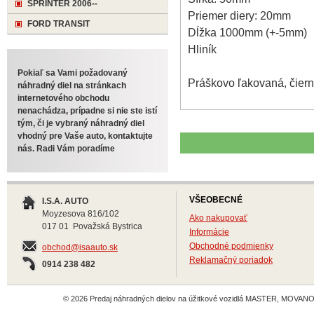
SPRINTER 2006--
Priemer diery: 20mm
FORD TRANSIT
Dĺžka 1000mm (+-5mm)
Hliník
Pokiaľ sa Vami požadovaný
Práškovo ľakovaná, čiern
náhradný diel na stránkach
internetového obchodu
nenachádza, prípadne si nie ste istí
tým, či je vybraný náhradný diel
vhodný pre Vaše auto, kontaktujte
nás. Radi Vám poradíme
VŠEOBECNÉ
I.S.A. AUTO
Moyzesova 816/102
Ako nakupovať
017 01 Považská Bystrica
Informácie
Obchodné podmienky
obchod@isaauto.sk
Reklamačný poriadok
0914 238 482
© 2026 Predaj náhradných dielov na úžitkové vozidlá MASTER, MOVANO