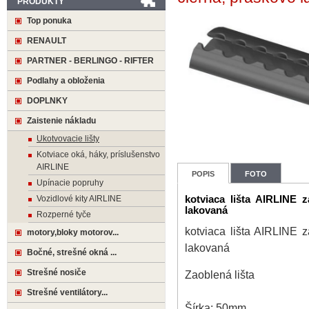
PRODUKTY
Top ponuka
RENAULT
PARTNER - BERLINGO - RIFTER
Podlahy a obloženia
DOPLNKY
Zaistenie nákladu
Ukotvovacie lišty
Kotviace oká, háky, príslušenstvo
AIRLINE
POPIS
FOTO
Upínacie popruhy
Vozidlové kity AIRLINE
kotviaca lišta AIRLINE
lakovaná
Rozperné tyče
kotviaca lišta AIRLINE
motory,bloky motorov...
lakovaná
Bočné, strešné okná ...
Strešné nosiče
Zaoblená lišta
Strešné ventilátory...
Šírka: 50mm