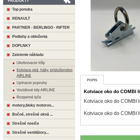
PRODUKTY
Top ponuka
RENAULT
PARTNER - BERLINGO - RIFTER
Podlahy a obloženia
DOPLNKY
Zaistenie nákladu
Ukotvovacie lišty
Kotviace oká, háky, príslušenstvo
AIRLINE
POPIS
Upínacie popruhy
Vozidlové kity AIRLINE
Kotviace oko do COMBI li
Rozperné tyče
Kotviace oko do COMBI li
motory,bloky motorov...
Kotviace oko do COMBI li
Bočné, strešné okná ...
Strešné nosiče
Strešné ventilátory...