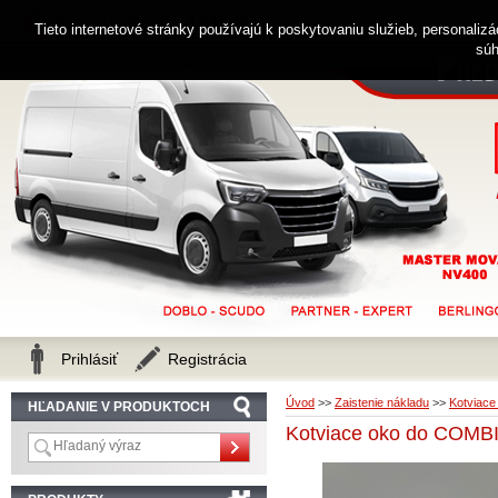
0914 238 482
Zákaznícka linka
Tieto internetové stránky používajú k poskytovaniu služieb, personaliz
súh
Prihlásiť
Registrácia
Úvod
>>
Zaistenie nákladu
>>
Kotviace
HĽADANIE V PRODUKTOCH
Kotviace oko do COMBI 