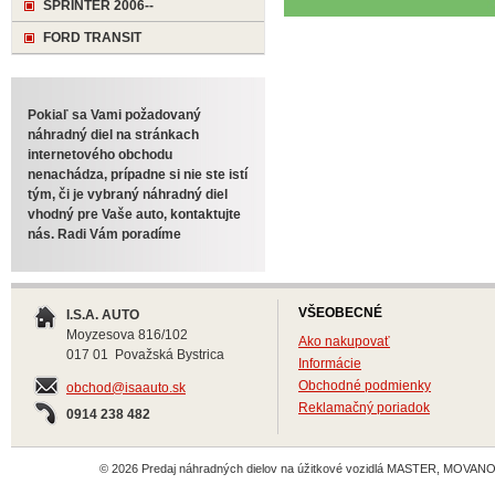
SPRINTER 2006--
FORD TRANSIT
Pokiaľ sa Vami požadovaný
náhradný diel na stránkach
internetového obchodu
nenachádza, prípadne si nie ste istí
tým, či je vybraný náhradný diel
vhodný pre Vaše auto, kontaktujte
nás. Radi Vám poradíme
VŠEOBECNÉ
I.S.A. AUTO
Moyzesova 816/102
Ako nakupovať
017 01 Považská Bystrica
Informácie
Obchodné podmienky
obchod@isaauto.sk
Reklamačný poriadok
0914 238 482
© 2026 Predaj náhradných dielov na úžitkové vozidlá MASTER, MOVANO