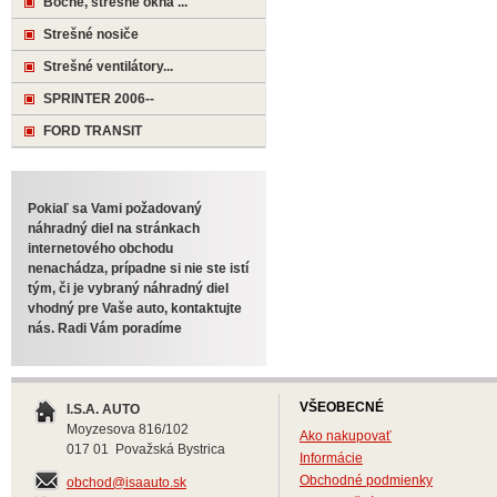
Bočné, strešné okná ...
Strešné nosiče
Strešné ventilátory...
SPRINTER 2006--
FORD TRANSIT
Pokiaľ sa Vami požadovaný
náhradný diel na stránkach
internetového obchodu
nenachádza, prípadne si nie ste istí
tým, či je vybraný náhradný diel
vhodný pre Vaše auto, kontaktujte
nás. Radi Vám poradíme
VŠEOBECNÉ
I.S.A. AUTO
Moyzesova 816/102
Ako nakupovať
017 01 Považská Bystrica
Informácie
Obchodné podmienky
obchod@isaauto.sk