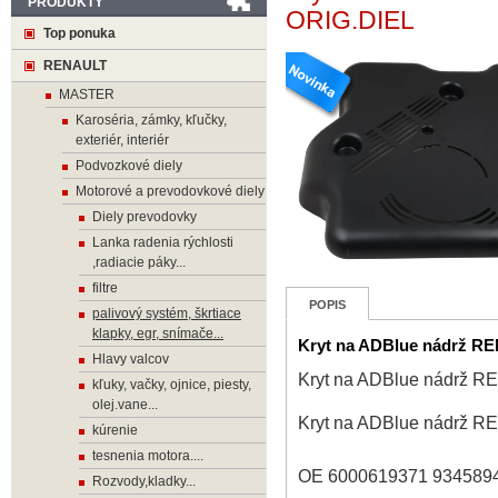
PRODUKTY
ORIG.DIEL
Top ponuka
RENAULT
MASTER
Karoséria, zámky, kľučky,
exteriér, interiér
Podvozkové diely
Motorové a prevodovkové diely
Diely prevodovky
Lanka radenia rýchlosti
,radiacie páky...
filtre
POPIS
palivový systém, škrtiace
klapky, egr, snímače...
Kryt na ADBlue nádrž R
Hlavy valcov
Kryt na ADBlue nádrž 
kľuky, vačky, ojnice, piesty,
olej.vane...
Kryt na ADBlue nádrž 
kúrenie
tesnenia motora....
OE 6000619371 934589
Rozvody,kladky...