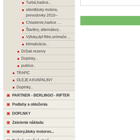
Turbá,hadice...
silentbloky motora,
prevodovky 2010--
Chladenie,hadice ....
Štartéry, alternátory...
Výfuky,dpf filtre,snímače ...
klimatizácia...
Držiak rezervy
Doplnky...
puklice..
TRAFIC
OLEJE A KVAPALINY
Doplnky...
PARTNER - BERLINGO - RIFTER
Podlahy a obloženia
DOPLNKY
Zaistenie nákladu
motory,bloky motorov...