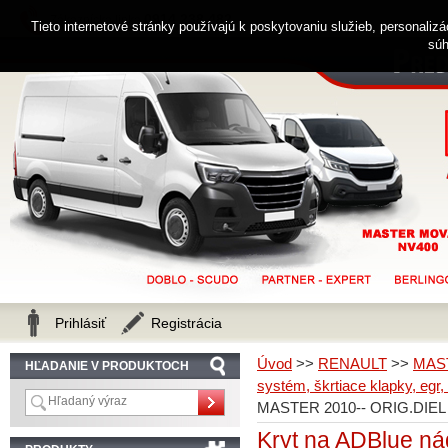
0914 238 482
Zákaznícka linka
Tieto internetové stránky používajú k poskytovaniu služieb, personaliz
súh
Prihlásiť
Registrácia
Úvod
>>
RENAULT
>>
MAS
HĽADANIE V PRODUKTOCH
systém, škrtiace klapky, egr,
MASTER 2010-- ORIG.DIEL
Kryt na ADBlue 