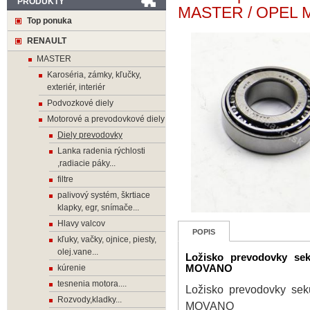
PRODUKTY
MASTER / OPEL
Top ponuka
RENAULT
MASTER
Karoséria, zámky, kľučky,
exteriér, interiér
Podvozkové diely
Motorové a prevodovkové diely
Diely prevodovky
Lanka radenia rýchlosti
,radiacie páky...
filtre
palivový systém, škrtiace
klapky, egr, snímače...
Hlavy valcov
POPIS
kľuky, vačky, ojnice, piesty,
olej.vane...
Ložisko prevodovky s
kúrenie
MOVANO
tesnenia motora....
Ložisko prevodovky s
Rozvody,kladky...
MOVANO