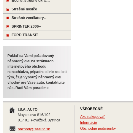
Bočné, strešné okná ...
Strešné nosiče
Strešné ventilátory...
SPRINTER 2006--
FORD TRANSIT
Pokiaľ sa Vami požadovaný
náhradný diel na stránkach
internetového obchodu
nenachádza, prípadne si nie ste istí
tým, či je vybraný náhradný diel
vhodný pre Vaše auto, kontaktujte
nás. Radi Vám poradíme
VŠEOBECNÉ
I.S.A. AUTO
Moyzesova 816/102
Ako nakupovať
017 01 Považská Bystrica
Informácie
Obchodné podmienky
obchod@isaauto.sk