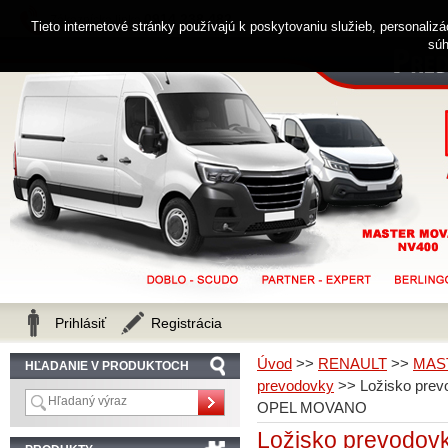
0914 238 482
Zákaznícka linka
Tieto internetové stránky používajú k poskytovaniu služieb, personaliz
súh
Prihlásiť
Registrácia
Úvod
>>
RENAULT
>>
MAS
HĽADANIE V PRODUKTOCH
prevodovky
>>
Ložisko pre
OPEL MOVANO
Ložisko prevodov