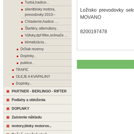
Turbá,hadice...
silentbloky motora,
Ložisko prevodovky s
prevodovky 2010--
MOVANO
Chladenie,hadice ....
Štartéry, alternátory...
8200197478
Výfuky,dpf filtre,snímače ...
klimatizácia...
Držiak rezervy
Doplnky...
puklice..
TRAFIC
OLEJE A KVAPALINY
Doplnky...
PARTNER - BERLINGO - RIFTER
Podlahy a obloženia
DOPLNKY
Zaistenie nákladu
motory,bloky motorov...