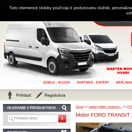
0914 238 482
Zákaznícka linka
Tieto internetové stránky používajú k poskytovaniu služieb, personaliz
súh
Prihlásiť
Registrácia
Úvod
>>
motory,bloky motorov...
>>
FO
HĽADANIE V PRODUKTOCH
Motor FORD TRANSIT