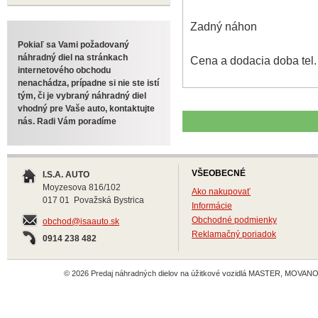
Zadný náhon
Pokiaľ sa Vami požadovaný
náhradný diel na stránkach
Cena a dodacia doba tel
internetového obchodu
nenachádza, prípadne si nie ste istí
tým, či je vybraný náhradný diel
vhodný pre Vaše auto, kontaktujte
nás. Radi Vám poradíme
VŠEOBECNÉ
I.S.A. AUTO
Moyzesova 816/102
Ako nakupovať
017 01 Považská Bystrica
Informácie
Obchodné podmienky
obchod@isaauto.sk
Reklamačný poriadok
0914 238 482
© 2026 Predaj náhradných dielov na úžitkové vozidlá MASTER, MOVANO