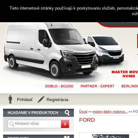
0914 238 482
Zákaznícka linka
Tieto internetové stránky používajú k poskytovaniu služieb, personaliz
súh
Prihlásiť
Registrácia
Úvod
>>
motory,bloky motorov...
>>
FO
HĽADANIE V PRODUKTOCH
FORD