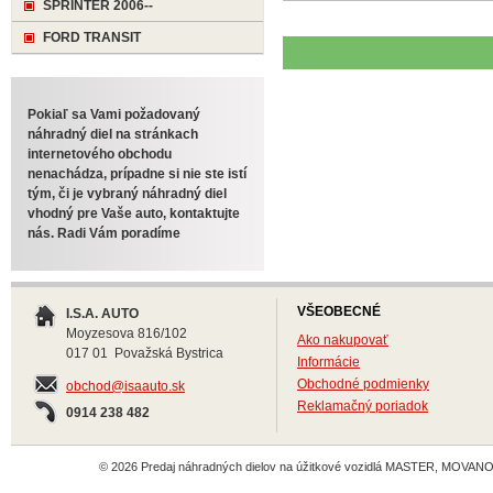
SPRINTER 2006--
FORD TRANSIT
Pokiaľ sa Vami požadovaný
náhradný diel na stránkach
internetového obchodu
nenachádza, prípadne si nie ste istí
tým, či je vybraný náhradný diel
vhodný pre Vaše auto, kontaktujte
nás. Radi Vám poradíme
VŠEOBECNÉ
I.S.A. AUTO
Moyzesova 816/102
Ako nakupovať
017 01 Považská Bystrica
Informácie
Obchodné podmienky
obchod@isaauto.sk
Reklamačný poriadok
0914 238 482
© 2026 Predaj náhradných dielov na úžitkové vozidlá MASTER, MOVANO