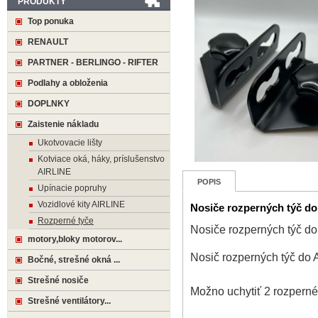
PRODUKTY
Top ponuka
RENAULT
PARTNER - BERLINGO - RIFTER
Podlahy a obloženia
DOPLNKY
Zaistenie nákladu
Ukotvovacie lišty
Kotviace oká, háky, príslušenstvo
AIRLINE
POPIS
Upínacie popruhy
Vozidlové kity AIRLINE
Nosiče rozperných týč do 
Rozperné tyče
Nosiče rozperných týč do 
motory,bloky motorov...
Nosič rozperných týč do A
Bočné, strešné okná ...
Strešné nosiče
Možno uchytiť 2 rozperné 
Strešné ventilátory...