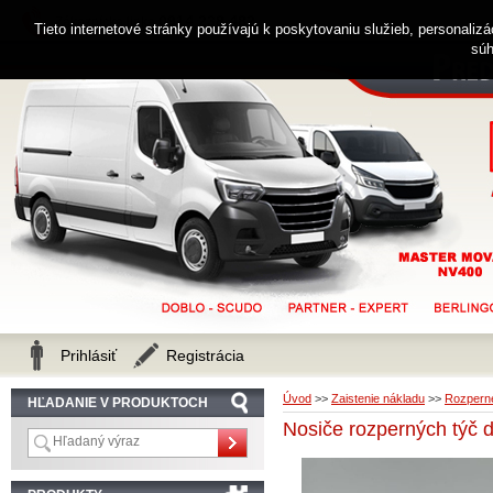
0914 238 482
Zákaznícka linka
Tieto internetové stránky používajú k poskytovaniu služieb, personaliz
súh
Prihlásiť
Registrácia
Úvod
>>
Zaistenie nákladu
>>
Rozpern
HĽADANIE V PRODUKTOCH
Nosiče rozperných týč d