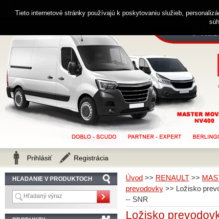
0914 238 482
Zákaznícka linka
Tieto internetové stránky používajú k poskytovaniu služieb, personaliz
súh
Prihlásiť
Registrácia
Úvod
>>
RENAULT
>>
MAS
HĽADANIE V PRODUKTOCH
prevodovky
>>
Ložisko pr
-- SNR
Ložisko prevodo