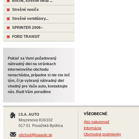
Bočné, strešné okná ...
Strešné nosiče
Strešné ventilátory...
SPRINTER 2006--
FORD TRANSIT
Pokiaľ sa Vami požadovaný
náhradný diel na stránkach
internetového obchodu
nenachádza, prípadne si nie ste istí
tým, či je vybraný náhradný diel
vhodný pre Vaše auto, kontaktujte
nás. Radi Vám poradíme
VŠEOBECNÉ
I.S.A. AUTO
Moyzesova 816/102
Ako nakupovať
017 01 Považská Bystrica
Informácie
Obchodné podmienky
obchod@isaauto.sk