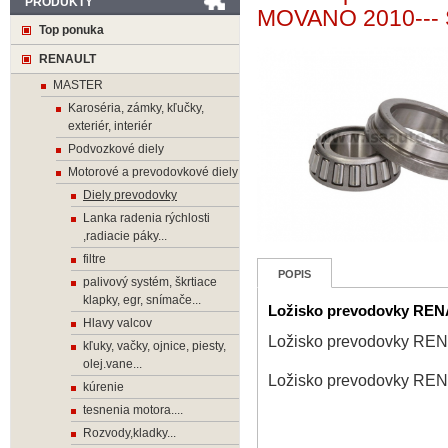
PRODUKTY
MOVANO 2010---
Top ponuka
RENAULT
MASTER
Karoséria, zámky, kľučky,
exteriér, interiér
Podvozkové diely
Motorové a prevodovkové diely
Diely prevodovky
Lanka radenia rýchlosti
,radiacie páky...
filtre
POPIS
palivový systém, škrtiace
klapky, egr, snímače...
Ložisko prevodovky RE
Hlavy valcov
Ložisko prevodovky R
kľuky, vačky, ojnice, piesty,
olej.vane...
Ložisko prevodovky R
kúrenie
tesnenia motora....
Rozvody,kladky...