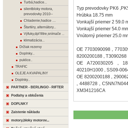
Turbá,hadice...
Typ prevodovky PK6 ,PK
silentbloky motora,
prevodovky 2010--
Hrúbka 18.75 mm
Chladenie,hadice ....
Vonkajší priemer 2 59.0
Štartéry, alternátory...
Vonkajší priemer 54.0 m
Výfuky,dpf filtre,snímače ...
Vnútorný priemer 25.0 m
klimatizácia...
Držiak rezervy
OE 7703090098 , 770309
Doplnky...
8200200188 , T3090268 
puklice..
OE A720030205 , 18
TRAFIC
40210H1000 , SS09-0064
OLEJE A KVAPALINY
OE 8200200188 , 290062
Doplnky...
, 4488728 , C5NN7N044
PARTNER - BERLINGO - RIFTER
XM341216CA
Podlahy a obloženia
DOPLNKY
Zaistenie nákladu
motory,bloky motorov...