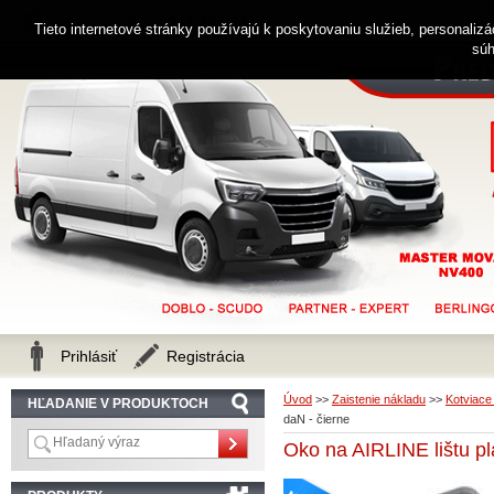
0914 238 482
Zákaznícka linka
Tieto internetové stránky používajú k poskytovaniu služieb, personaliz
súh
Prihlásiť
Registrácia
Úvod
>>
Zaistenie nákladu
>>
Kotviace
HĽADANIE V PRODUKTOCH
daN - čierne
Oko na AIRLINE lištu pl