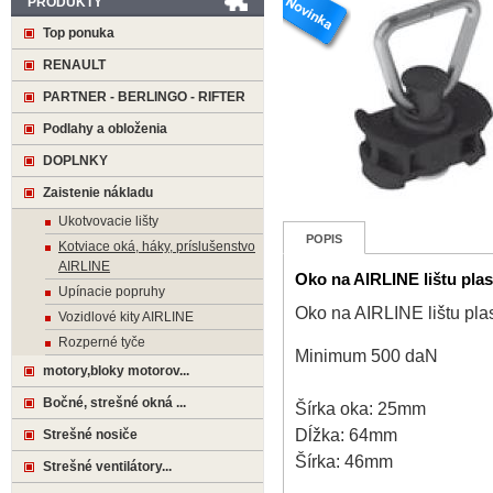
PRODUKTY
Top ponuka
RENAULT
PARTNER - BERLINGO - RIFTER
Podlahy a obloženia
DOPLNKY
Zaistenie nákladu
Ukotvovacie lišty
POPIS
Kotviace oká, háky, príslušenstvo
AIRLINE
Oko na AIRLINE lištu plas
Upínacie popruhy
Oko na AIRLINE lištu pla
Vozidlové kity AIRLINE
Rozperné tyče
Minimum 500 daN
motory,bloky motorov...
Bočné, strešné okná ...
Šírka oka: 25mm
Dĺžka: 64mm
Strešné nosiče
Šírka: 46mm
Strešné ventilátory...