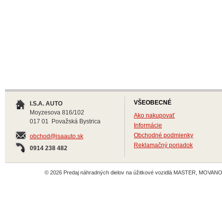
VŠEOBECNÉ
I.S.A. AUTO
Moyzesova 816/102
Ako nakupovať
017 01 Považská Bystrica
Informácie
Obchodné podmienky
obchod@isaauto.sk
Reklamačný poriadok
0914 238 482
© 2026 Predaj náhradných dielov na úžitkové vozidlá MASTER, MOVANO