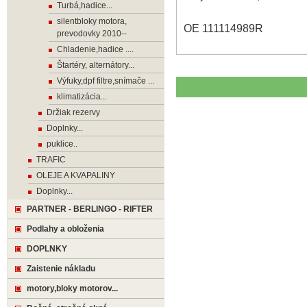
Turbá,hadice...
silentbloky motora,
OE 111114989R
prevodovky 2010--
Chladenie,hadice ....
Štartéry, alternátory...
Výfuky,dpf filtre,snímače ...
klimatizácia...
Držiak rezervy
Doplnky...
puklice..
TRAFIC
OLEJE A KVAPALINY
Doplnky...
PARTNER - BERLINGO - RIFTER
Podlahy a obloženia
DOPLNKY
Zaistenie nákladu
motory,bloky motorov...