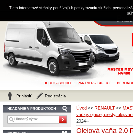
0914 238 482
Zákaznícka linka
Tieto internetové stránky používajú k poskytovaniu služieb, personaliz
súh
Prihlásiť
Registrácia
Úvod
>>
RENAULT
>>
MAS
HĽADANIE V PRODUKTOCH
vačky, ojnice, piesty, olej.van
2024--
Olejová vaňa 2,