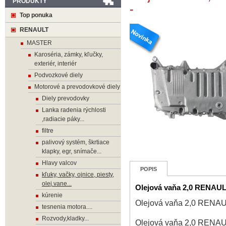
PRODUKTY
-
Top ponuka
RENAULT
MASTER
Karoséria, zámky, kľučky,
exteriér, interiér
Podvozkové diely
Motorové a prevodovkové diely
Diely prevodovky
Lanka radenia rýchlosti
,radiacie páky...
filtre
palivový systém, škrtiace
klapky, egr, snímače...
Hlavy valcov
POPIS
kľuky, vačky, ojnice, piesty,
olej.vane...
Olejová vaňa 2,0 RENAU
kúrenie
Olejová vaňa 2,0 RENA
tesnenia motora....
Rozvody,kladky...
Olejová vaňa 2,0 RENA