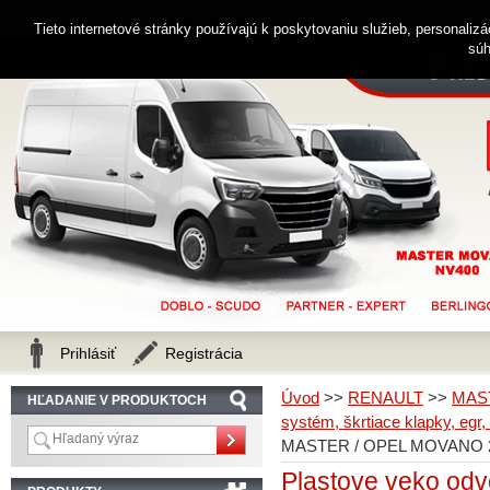
0914 238 482
Zákaznícka linka
Tieto internetové stránky používajú k poskytovaniu služieb, personaliz
súh
Prihlásiť
Registrácia
Úvod
>>
RENAULT
>>
MAS
HĽADANIE V PRODUKTOCH
systém, škrtiace klapky, egr,
MASTER / OPEL MOVANO 2
Plastove veko od