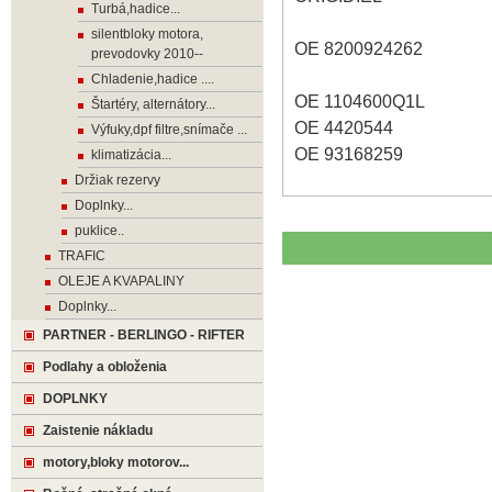
Turbá,hadice...
silentbloky motora,
OE 8200924262
prevodovky 2010--
Chladenie,hadice ....
OE 1104600Q1L
Štartéry, alternátory...
OE 4420544
Výfuky,dpf filtre,snímače ...
OE 93168259
klimatizácia...
Držiak rezervy
Doplnky...
puklice..
TRAFIC
OLEJE A KVAPALINY
Doplnky...
PARTNER - BERLINGO - RIFTER
Podlahy a obloženia
DOPLNKY
Zaistenie nákladu
motory,bloky motorov...