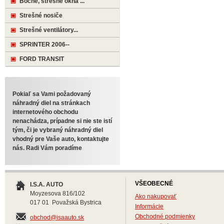
Bočné, strešné okná ...
Strešné nosiče
Strešné ventilátory...
SPRINTER 2006--
FORD TRANSIT
Pokiaľ sa Vami požadovaný
náhradný diel na stránkach
internetového obchodu
nenachádza, prípadne si nie ste istí
tým, či je vybraný náhradný diel
vhodný pre Vaše auto, kontaktujte
nás. Radi Vám poradíme
VŠEOBECNÉ
I.S.A. AUTO
Moyzesova 816/102
Ako nakupovať
017 01 Považská Bystrica
Informácie
Obchodné podmienky
obchod@isaauto.sk