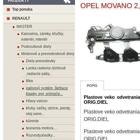
PRODUKTY
OPEL MOVANO 2,
Top ponuka
RENAULT
MASTER
Karoséria, zámky, kľučky,
exteriér, interiér
Podvozkové diely
Motorové a prevodovkové diely
Diely prevodovky
Lanka radenia rýchlosti
,radiacie páky...
filtre
POPIS
palivový systém, škrtiace
klapky, egr, snímače...
Plastove veko odvetra
Hlavy valcov
ORIG.DIEL
kľuky, vačky, ojnice, piesty,
Plastove veko odvetra
olej.vane...
ORIG.DIEL
kúrenie
tesnenia motora....
Plastove veko odvetra
Rozvody,kladky...
ORIG.DIEL