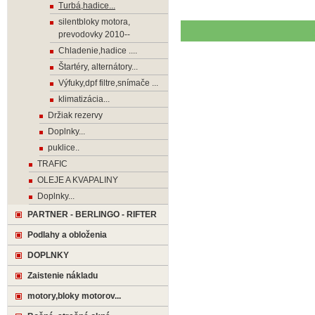
Turbá,hadice...
silentbloky motora,
prevodovky 2010--
Chladenie,hadice ....
Štartéry, alternátory...
Výfuky,dpf filtre,snímače ...
klimatizácia...
Držiak rezervy
Doplnky...
puklice..
TRAFIC
OLEJE A KVAPALINY
Doplnky...
PARTNER - BERLINGO - RIFTER
Podlahy a obloženia
DOPLNKY
Zaistenie nákladu
motory,bloky motorov...