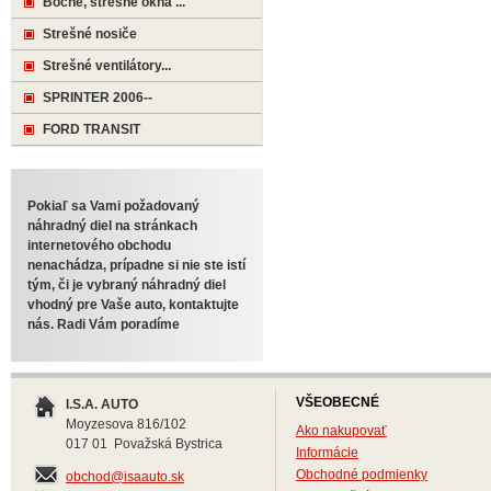
Bočné, strešné okná ...
Strešné nosiče
Strešné ventilátory...
SPRINTER 2006--
FORD TRANSIT
Pokiaľ sa Vami požadovaný
náhradný diel na stránkach
internetového obchodu
nenachádza, prípadne si nie ste istí
tým, či je vybraný náhradný diel
vhodný pre Vaše auto, kontaktujte
nás. Radi Vám poradíme
VŠEOBECNÉ
I.S.A. AUTO
Moyzesova 816/102
Ako nakupovať
017 01 Považská Bystrica
Informácie
Obchodné podmienky
obchod@isaauto.sk