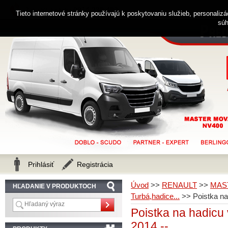
0914 238 482
Zákaznícka linka
Tieto internetové stránky používajú k poskytovaniu služieb, personaliz
súh
Prihlásiť
Registrácia
Úvod
>>
RENAULT
>>
MAS
HĽADANIE V PRODUKTOCH
Turbá,hadice...
>>
Poistka n
Poistka na hadic
2014 --