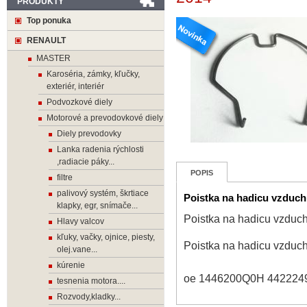
PRODUKTY
Top ponuka
RENAULT
MASTER
Karoséria, zámky, kľučky,
exteriér, interiér
Podvozkové diely
Motorové a prevodovkové diely
Diely prevodovky
Lanka radenia rýchlosti
,radiacie páky...
POPIS
filtre
palivový systém, škrtiace
Poistka na hadicu vzduc
klapky, egr, snímače...
Poistka na hadicu vzdu
Hlavy valcov
kľuky, vačky, ojnice, piesty,
Poistka na hadicu vzdu
olej.vane...
kúrenie
oe 1446200Q0H 442224
tesnenia motora....
Rozvody,kladky...