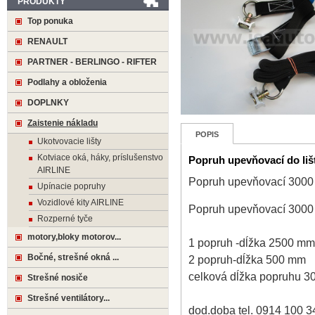
PRODUKTY
Top ponuka
RENAULT
PARTNER - BERLINGO - RIFTER
Podlahy a obloženia
DOPLNKY
Zaistenie nákladu
POPIS
Ukotvovacie lišty
Kotviace oká, háky, príslušenstvo
Popruh upevňovací do li
AIRLINE
Popruh upevňovací 300
Upínacie popruhy
Vozidlové kity AIRLINE
Popruh upevňovací 300
Rozperné tyče
motory,bloky motorov...
1 popruh -dĺžka 2500 mm
Bočné, strešné okná ...
2 popruh-dĺžka 500 mm
celková dĺžka popruhu 
Strešné nosiče
Strešné ventilátory...
dod.doba tel. 0914 100 3