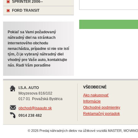
SPRINTER 2006--
FORD TRANSIT
Pokiaľ sa Vami požadovaný
náhradný diel na stránkach
internetového obchodu
nenachádza, prípadne si nie ste istí
tým, či je vybraný náhradný diel
vhodný pre Vaše auto, kontaktujte
nás. Radi Vám poradíme
VŠEOBECNÉ
I.S.A. AUTO
Moyzesova 816/102
Ako nakupovať
017 01 Považská Bystrica
Informácie
Obchodné podmienky
obchod@isaauto.sk
Reklamačný poriadok
0914 238 482
© 2026 Predaj náhradných dielov na úžitkové vozidlá MASTER, MOVANO