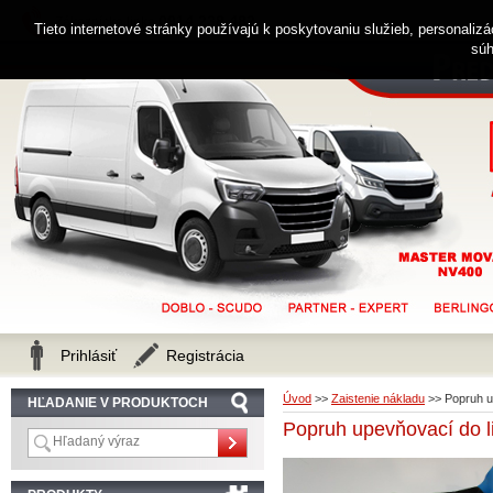
0914 238 482
Zákaznícka linka
Tieto internetové stránky používajú k poskytovaniu služieb, personaliz
súh
Prihlásiť
Registrácia
Úvod
>>
Zaistenie nákladu
>>
Popruh u
HĽADANIE V PRODUKTOCH
Popruh upevňovací do 