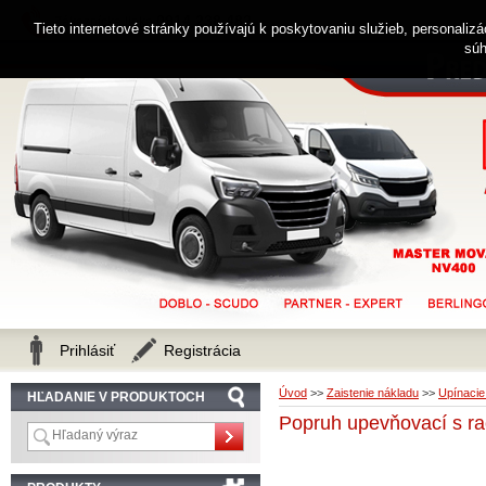
0914 238 482
Zákaznícka linka
Tieto internetové stránky používajú k poskytovaniu služieb, personaliz
súh
Prihlásiť
Registrácia
Úvod
>>
Zaistenie nákladu
>>
Upínacie
HĽADANIE V PRODUKTOCH
Popruh upevňovací s rač