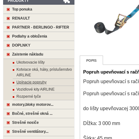
PRODUKTY
Top ponuka
RENAULT
PARTNER - BERLINGO - RIFTER
Podlahy a obloženia
DOPLNKY
Zaistenie nákladu
POPIS
Ukotvovacie lišty
Kotviace oká, háky, príslušenstvo
Popruh upevňovací s račň
AIRLINE
Popruh upevňovací s račň
Upínacie popruhy
Vozidlové kity AIRLINE
Popruh upevňovací s račň
Rozperné tyče
motory,bloky motorov...
do lišty upevňovacej 300
Bočné, strešné okná ...
Strešné nosiče
Dĺžka: 3 000 mm
Strešné ventilátory...
Šírka: 45 mm