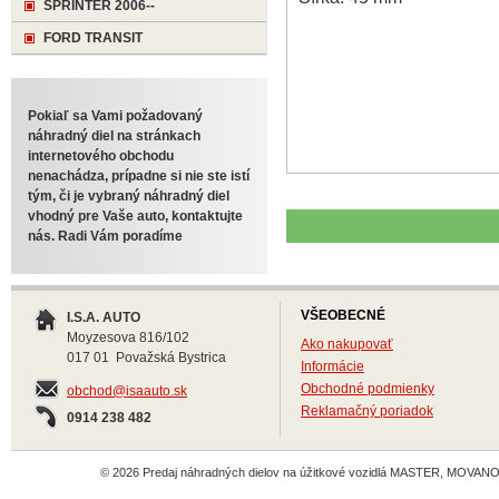
SPRINTER 2006--
FORD TRANSIT
Pokiaľ sa Vami požadovaný
náhradný diel na stránkach
internetového obchodu
nenachádza, prípadne si nie ste istí
tým, či je vybraný náhradný diel
vhodný pre Vaše auto, kontaktujte
nás. Radi Vám poradíme
VŠEOBECNÉ
I.S.A. AUTO
Moyzesova 816/102
Ako nakupovať
017 01 Považská Bystrica
Informácie
Obchodné podmienky
obchod@isaauto.sk
Reklamačný poriadok
0914 238 482
© 2026 Predaj náhradných dielov na úžitkové vozidlá MASTER, MOVANO