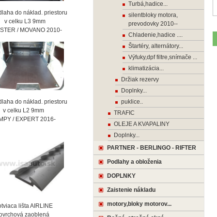
Turbá,hadice...
laha do náklad. priestoru
silentbloky motora,
celku L3 9mm
prevodovky 2010--
STER / MOVANO 2010-
Chladenie,hadice ....
Štartéry, alternátory...
Výfuky,dpf filtre,snímače ...
klimatizácia...
Držiak rezervy
Doplnky...
laha do náklad. priestoru
puklice..
celku L2 9mm
TRAFIC
MPY / EXPERT 2016-
OLEJE A KVAPALINY
Doplnky...
PARTNER - BERLINGO - RIFTER
Podlahy a obloženia
DOPLNKY
Zaistenie nákladu
motory,bloky motorov...
viaca lišta AIRLINE
vrchová zaoblená