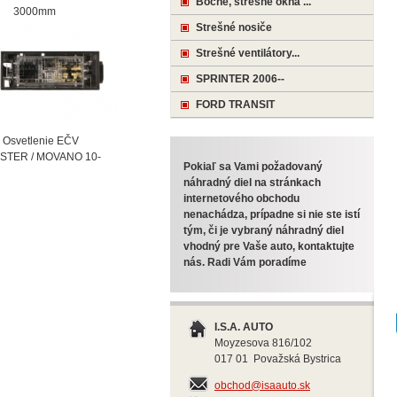
Bočné, strešné okná ...
000mm
Strešné nosiče
Strešné ventilátory...
SPRINTER 2006--
FORD TRANSIT
vetlenie EČV
STER / MOVANO 10-
Pokiaľ sa Vami požadovaný
náhradný diel na stránkach
internetového obchodu
nenachádza, prípadne si nie ste istí
tým, či je vybraný náhradný diel
vhodný pre Vaše auto, kontaktujte
nás. Radi Vám poradíme
I.S.A. AUTO
Moyzesova 816/102
017 01 Považská Bystrica
obchod@isaauto.sk