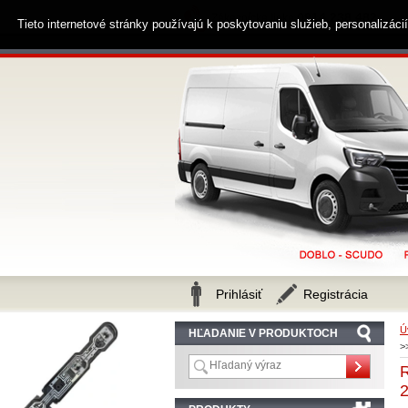
0914 238 482
Zákaznícka linka
Tieto internetové stránky používajú k poskytovaniu služieb, personalizác
Prihlásiť
Registrácia
Ú
HĽADANIE V PRODUKTOCH
>