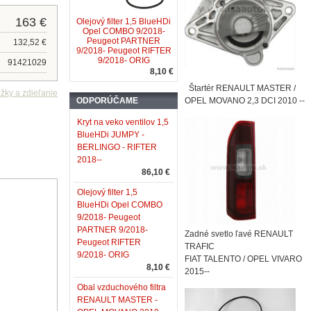
163 €
Olejový filter 1,5 BlueHDi
Opel COMBO 9/2018-
Peugeot PARTNER
132,52 €
9/2018- Peugeot RIFTER
9/2018- ORIG
91421029
8,10 €
Štartér RENAULT MASTER /
ODPORÚČAME
OPEL MOVANO 2,3 DCI 2010 --
Kryt na veko ventilov 1,5
BlueHDi JUMPY -
BERLINGO - RIFTER
2018--
86,10 €
Olejový filter 1,5
BlueHDi Opel COMBO
9/2018- Peugeot
PARTNER 9/2018-
Zadné svetlo ľavé RENAULT
Peugeot RIFTER
TRAFIC
9/2018- ORIG
FIAT TALENTO / OPEL VIVARO
8,10 €
2015--
Obal vzduchového filtra
RENAULT MASTER -