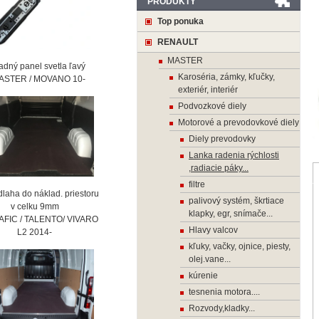
PRODUKTY
Top ponuka
RENAULT
MASTER
ný panel svetla ľavý
Karoséria, zámky, kľučky,
STER / MOVANO 10-
exteriér, interiér
Podvozkové diely
Motorové a prevodovkové diely
Diely prevodovky
Lanka radenia rýchlosti
,radiacie páky...
filtre
laha do náklad. priestoru
palivový systém, škrtiace
 celku 9mm
klapky, egr, snímače...
AFIC / TALENTO/ VIVARO
Hlavy valcov
2 2014-
kľuky, vačky, ojnice, piesty,
olej.vane...
kúrenie
tesnenia motora....
Rozvody,kladky...