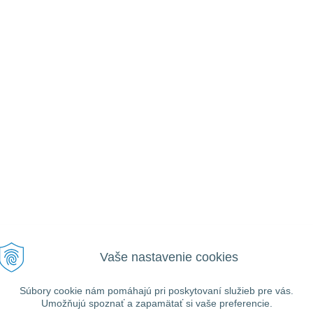
Vaše nastavenie cookies
VŠEOBECNÉ
UŽITOČNÉ
Ako nakupovať
Prihlásiť
Informácie
Registrácia
Súbory cookie nám pomáhajú pri poskytovaní služieb pre vás.
Obchodné podmienky
Umožňujú spoznať a zapamätať si vaše preferencie.
Zabudnuté heslo