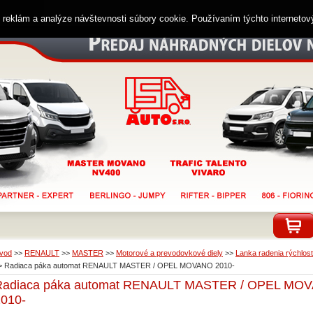
ií reklám a analýze návštevnosti súbory cookie. Používaním týchto interneto
vod
>>
RENAULT
>>
MASTER
>>
Motorové a prevodovkové diely
>>
Lanka radenia rýchlosti
>
Radiaca páka automat RENAULT MASTER / OPEL MOVANO 2010-
Radiaca páka automat RENAULT MASTER / OPEL MO
2010-