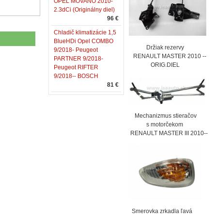
OPEL MOVANO 2010-
2.3dCi (Originálny diel)
96 €
Chladič klimatizácie 1,5
BlueHDi Opel COMBO
Držiak rezervy
9/2018- Peugeot
RENAULT MASTER 2010 --
PARTNER 9/2018-
ORIG.DIEL
Peugeot RIFTER
9/2018-- BOSCH
81 €
Mechanizmus stieračov
s motorčekom
RENAULT MASTER III 2010--
Smerovka zrkadla ľavá