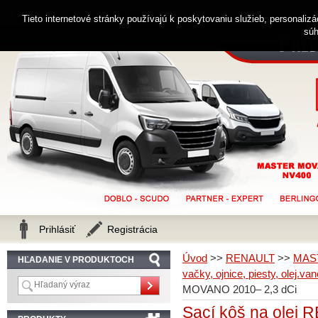
0914 238 482
Zákaznícka linka
Tieto internetové stránky používajú k poskytovaniu služieb, personaliz
súh
Prihlásiť
Registrácia
Úvod
>>
RENAULT
>>
MAS
HĽADANIE V PRODUKTOCH
vačky, ojnice, piesty, olej.van
MOVANO 2010– 2,3 dCi
Sací kôš na ole