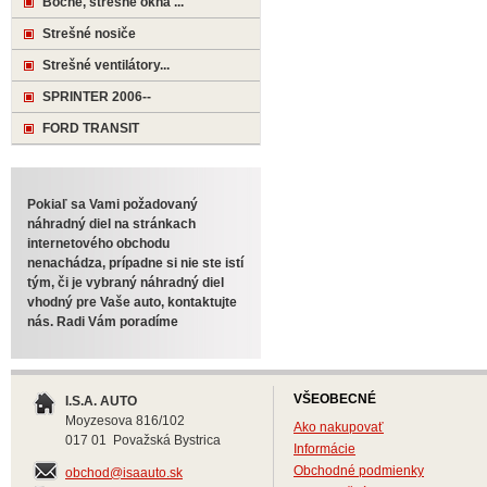
Bočné, strešné okná ...
Strešné nosiče
Strešné ventilátory...
SPRINTER 2006--
FORD TRANSIT
Pokiaľ sa Vami požadovaný
náhradný diel na stránkach
internetového obchodu
nenachádza, prípadne si nie ste istí
tým, či je vybraný náhradný diel
vhodný pre Vaše auto, kontaktujte
nás. Radi Vám poradíme
VŠEOBECNÉ
I.S.A. AUTO
Moyzesova 816/102
Ako nakupovať
017 01 Považská Bystrica
Informácie
Obchodné podmienky
obchod@isaauto.sk