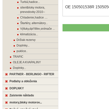
Turbá,hadice...
OE 150501538R 15050
silentbloky motora,
prevodovky 2010--
Chladenie,hadice ....
Štartéry, alternátory...
Výfuky,dpf filtre,snímače ...
klimatizácia...
Držiak rezervy
Doplnky...
puklice..
TRAFIC
OLEJE A KVAPALINY
Doplnky...
PARTNER - BERLINGO - RIFTER
Podlahy a obloženia
DOPLNKY
Zaistenie nákladu
motory,bloky motorov...