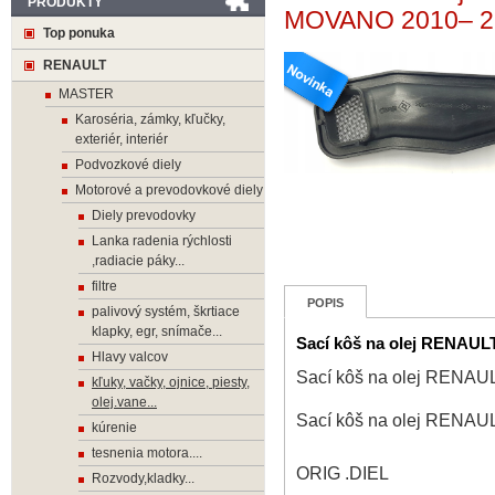
PRODUKTY
MOVANO 2010– 2,
Top ponuka
RENAULT
MASTER
Karoséria, zámky, kľučky,
exteriér, interiér
Podvozkové diely
Motorové a prevodovkové diely
Diely prevodovky
Lanka radenia rýchlosti
,radiacie páky...
filtre
POPIS
palivový systém, škrtiace
klapky, egr, snímače...
Sací kôš na olej RENAU
Hlavy valcov
Sací kôš na olej RENA
kľuky, vačky, ojnice, piesty,
olej.vane...
Sací kôš na olej RENA
kúrenie
tesnenia motora....
ORIG .DIEL
Rozvody,kladky...