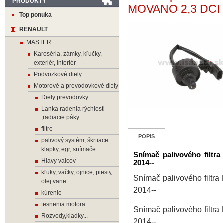
PRODUKTY
MOVANO 2,3 DCI 
Top ponuka
RENAULT
MASTER
Karoséria, zámky, kľučky,
exteriér, interiér
Podvozkové diely
Motorové a prevodovkové diely
Diely prevodovky
Lanka radenia rýchlosti
,radiacie páky...
filtre
POPIS
palivový systém, škrtiace
klapky, egr, snímače...
Snímač palivového fil
Hlavy valcov
2014--
kľuky, vačky, ojnice, piesty,
Snímač palivového fil
olej.vane...
2014--
kúrenie
tesnenia motora....
Snímač palivového fil
Rozvody,kladky...
2014--