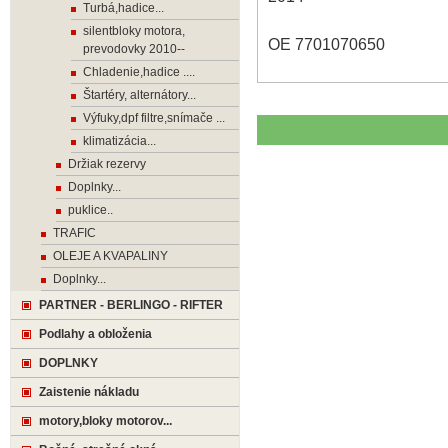
Turbá,hadice...
silentbloky motora,
OE 7701070650
prevodovky 2010--
Chladenie,hadice ....
Štartéry, alternátory...
Výfuky,dpf filtre,snímače ...
klimatizácia...
Držiak rezervy
Doplnky...
puklice..
TRAFIC
OLEJE A KVAPALINY
Doplnky...
PARTNER - BERLINGO - RIFTER
Podlahy a obloženia
DOPLNKY
Zaistenie nákladu
motory,bloky motorov...