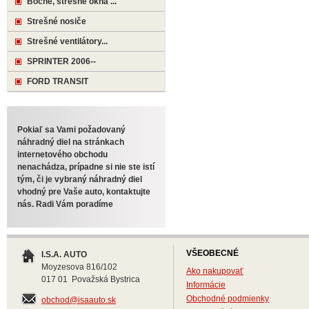
Bočné, strešné okná ...
Strešné nosiče
Strešné ventilátory...
SPRINTER 2006--
FORD TRANSIT
Pokiaľ sa Vami požadovaný
náhradný diel na stránkach
internetového obchodu
nenachádza, prípadne si nie ste istí
tým, či je vybraný náhradný diel
vhodný pre Vaše auto, kontaktujte
nás. Radi Vám poradíme
VŠEOBECNÉ
I.S.A. AUTO
Moyzesova 816/102
Ako nakupovať
017 01 Považská Bystrica
Informácie
Obchodné podmienky
obchod@isaauto.sk