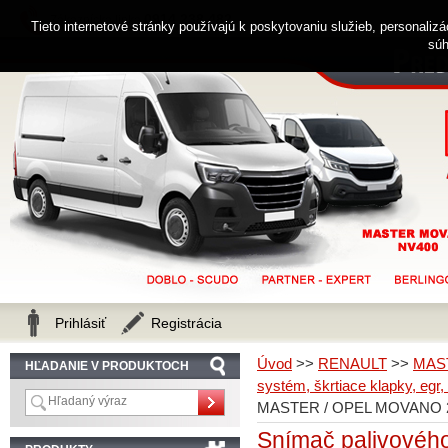
0914 238 482
Zákaznícka linka
Tieto internetové stránky používajú k poskytovaniu služieb, personaliz
súh
Prihlásiť
Registrácia
Úvod
>>
RENAULT
>>
MAS
HĽADANIE V PRODUKTOCH
systém, škrtiace klapky, egr,
MASTER / OPEL MOVANO 2,
Snímač palivovéh