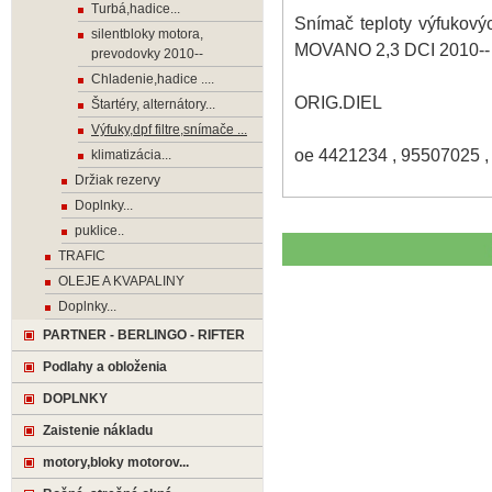
Turbá,hadice...
Snímač teploty výfuko
silentbloky motora,
MOVANO 2,3 DCI 2010--
prevodovky 2010--
Chladenie,hadice ....
ORIG.DIEL
Štartéry, alternátory...
Výfuky,dpf filtre,snímače ...
oe 4421234 , 95507025 ,
klimatizácia...
Držiak rezervy
Doplnky...
puklice..
TRAFIC
OLEJE A KVAPALINY
Doplnky...
PARTNER - BERLINGO - RIFTER
Podlahy a obloženia
DOPLNKY
Zaistenie nákladu
motory,bloky motorov...