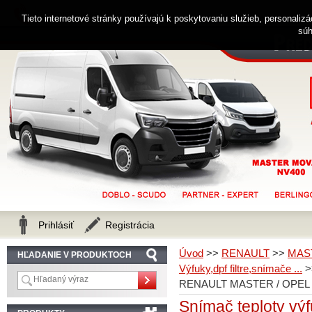
0914 238 482
Zákaznícka linka
Tieto internetové stránky používajú k poskytovaniu služieb, personaliz
súh
Prihlásiť
Registrácia
Úvod
>>
RENAULT
>>
MAS
HĽADANIE V PRODUKTOCH
Výfuky,dpf filtre,snímače ...
>
RENAULT MASTER / OPEL M
Snímač teploty výf