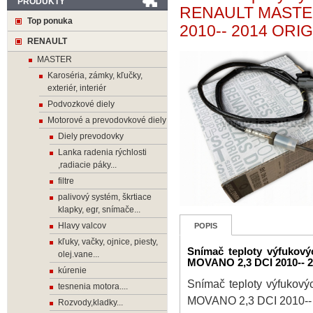
PRODUKTY
RENAULT MASTER
Top ponuka
2010-- 2014 ORIG
RENAULT
MASTER
Karoséria, zámky, kľučky,
exteriér, interiér
Podvozkové diely
Motorové a prevodovkové diely
Diely prevodovky
Lanka radenia rýchlosti
,radiacie páky...
filtre
palivový systém, škrtiace
klapky, egr, snímače...
Hlavy valcov
POPIS
kľuky, vačky, ojnice, piesty,
Snímač teploty výfuko
olej.vane...
MOVANO 2,3 DCI 2010-- 
kúrenie
Snímač teploty výfuko
tesnenia motora....
MOVANO 2,3 DCI 2010--
Rozvody,kladky...