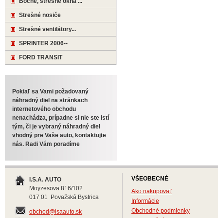
Bočné, strešné okná ...
Strešné nosiče
Strešné ventilátory...
SPRINTER 2006--
FORD TRANSIT
Pokiaľ sa Vami požadovaný
náhradný diel na stránkach
internetového obchodu
nenachádza, prípadne si nie ste istí
tým, či je vybraný náhradný diel
vhodný pre Vaše auto, kontaktujte
nás. Radi Vám poradíme
VŠEOBECNÉ
I.S.A. AUTO
Moyzesova 816/102
Ako nakupovať
017 01 Považská Bystrica
Informácie
Obchodné podmienky
obchod@isaauto.sk