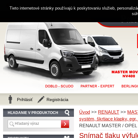
0914 238 482
Zákaznícka linka
Tieto internetové stránky používajú k poskytovaniu služieb, personaliz
súh
Prihlásiť
Registrácia
Úvod
>>
RENAULT
>>
MAS
HĽADANIE V PRODUKTOCH
systém, škrtiace klapky, egr,
RENAULT MASTER / OPEL 
Snímač tlaku výf