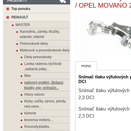
PRODUKTY
/ OPEL MOVANO 2
Top ponuka
RENAULT
MASTER
Karoséria, zámky, kľučky,
exteriér, interiér
Podvozkové diely
Motorové a prevodovkové diely
Diely prevodovky
Lanka radenia rýchlosti
POPIS
,radiacie páky...
filtre
Snímač tlaku výfulový
DCI
palivový systém, škrtiace
klapky, egr, snímače...
Snímač tlaku výfulov
Hlavy valcov
2,3 DCI
kľuky, vačky, ojnice, piesty,
olej.vane...
Snímač tlaku výfulov
kúrenie
2,3 DCI
tesnenia motora....
Rozvody,kladky...