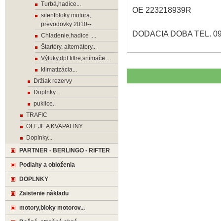
Turbá,hadice...
OE 223218939R
silentbloky motora,
prevodovky 2010--
DODACIA DOBA TEL. 09
Chladenie,hadice ....
Štartéry, alternátory...
Výfuky,dpf filtre,snímače ...
klimatizácia...
Držiak rezervy
Doplnky...
puklice..
TRAFIC
OLEJE A KVAPALINY
Doplnky...
PARTNER - BERLINGO - RIFTER
Podlahy a obloženia
DOPLNKY
Zaistenie nákladu
motory,bloky motorov...