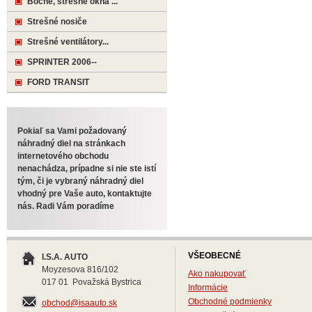
Bočné, strešné okná ...
Strešné nosiče
Strešné ventilátory...
SPRINTER 2006--
FORD TRANSIT
Pokiaľ sa Vami požadovaný
náhradný diel na stránkach
internetového obchodu
nenachádza, prípadne si nie ste istí
tým, či je vybraný náhradný diel
vhodný pre Vaše auto, kontaktujte
nás. Radi Vám poradíme
VŠEOBECNÉ
I.S.A. AUTO
Moyzesova 816/102
Ako nakupovať
017 01 Považská Bystrica
Informácie
Obchodné podmienky
obchod@isaauto.sk